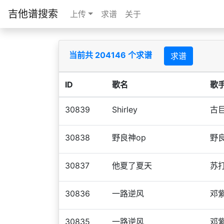
吉他谱搜索
上传
求谱
关于
当前共 204146 个求谱
求谱
ID
歌名
歌
30839
Shirley
古
30838
野良神op
野
30837
他夏了夏天
苏
30836
一路逆风
邓
30835
一路逆风
邓