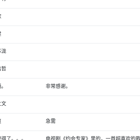
歌
健
苏泷
信哲
巍。
非常感谢。
立文
爽
急需
记得了。。。
电视剧《约会专家》里的，一首超喜欢的