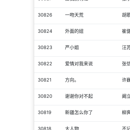
30826
一吻天荒
胡
30824
外面的妞
崔
30823
严小姐
汪
30822
爱情对我来说
张
30821
方向。
许
30820
谢谢你对不起
阚
30819
新疆怎么你了
柳
30818
大人物
不