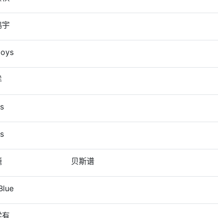
鸿宇
oys
洋
as
as
巍
贝斯谱
lue
学有