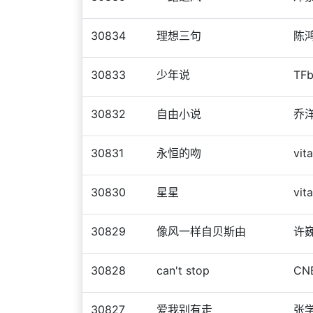
30834
理想三句
陈
30833
少年说
TFb
30832
自由小说
乔
30831
永恒的吻
vit
30830
星星
vit
30829
像风一样自贝斯由
许
30828
can't stop
CNB
30827
爱我别有走
张