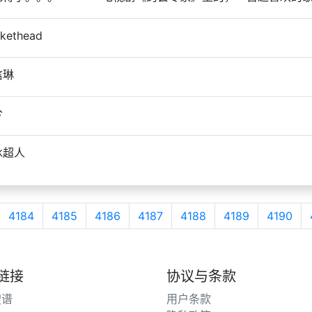
kethead
信琳
兮
冰超人
4184
4185
4186
4187
4188
4189
4190
链接
协议与条款
搜谱
用户条款