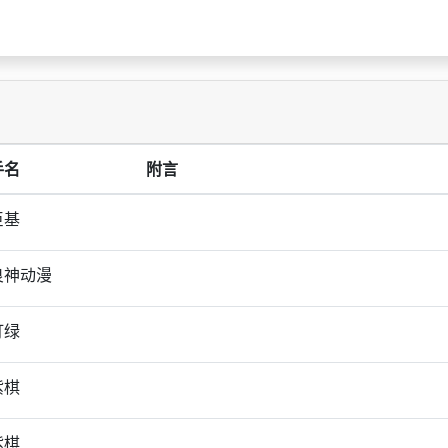
手名
附言
巨基
良神动漫
打绿
紫棋
紫棋