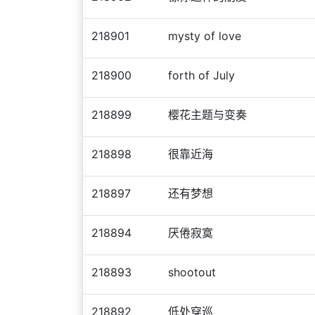
218901
mysty of love
218900
forth of July
218899
樱花主题与变奏
218898
很靠近海
218897
还有梦想
218894
厌倦寂寞
218893
shootout
218892
低处穿巡