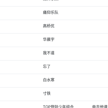
痛仰乐队
高桥优
华晨宇
我不道
忘了
白水寒
寸铁
TOP登陆少年组合
电吉他谱