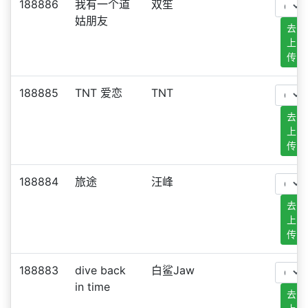
188886
我有一个道
双笙
姑朋友
去
上
传
188885
TNT 爱恋
TNT
去
上
传
188884
旅途
汪峰
去
上
传
188883
dive back
白鲨Jaw
in time
去