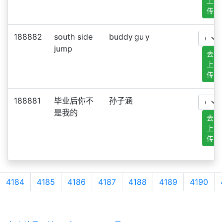
上
传
188882
south side
buddy gu y
jump
去
上
传
188881
毕业后你不
孙子涵
是我的
去
上
传
4184
4185
4186
4187
4188
4189
4190