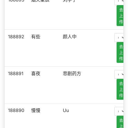
去
上
传
188892
有些
颜人中
去
上
传
188891
喜夜
悲剧药方
去
上
传
188890
慢慢
Uu
去
上