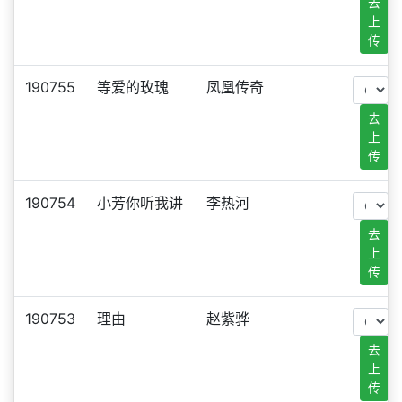
去
上
传
190755
等爱的玫瑰
凤凰传奇
去
上
传
190754
小芳你听我讲
李热河
去
上
传
190753
理由
赵紫骅
去
上
传