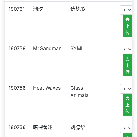
190761
潮汐
傅梦彤
去
上
传
190759
Mr.Sandman
SYML
去
上
传
190758
Heat Waves
Glass
Animals
去
上
传
190756
暗裡著迷
刘德华