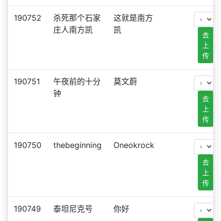
190752
杀死那个石家
这就是南方
庄人南方凯
凯
去
上
传
190751
午夜前的十分
莫文蔚
钟
去
上
传
190750
thebeginning
Oneokrock
去
上
传
190749
泰坦尼克号
你好