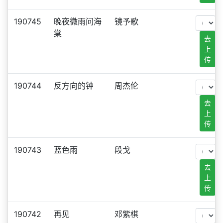
190745
晚夜微雨问海
镜予歌
棠
去
上
传
190744
反方向的钟
周杰伦
去
上
传
190743
蓝色雨
段戈
去
上
传
190742
再见
邓紫棋