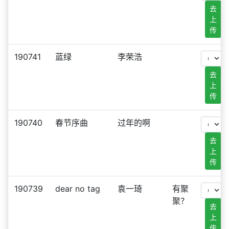
去
上
传
190741
蓝绿
李荣浩
去
上
传
190740
春节序曲
过年的啊
去
上
传
190739
dear no tag
袁一琦
有聚
聚？
去
上
传