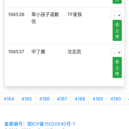
198538
笨小孩子道歉
TF家族
信
去
上
传
198537
中了魔
沈志凯
去
上
传
4184
4185
4186
4187
4188
4189
4190
备案编号：皖ICP备15020540号-1