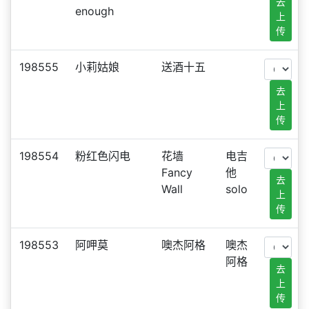
去
enough
上
传
198555
小莉姑娘
送酒十五
去
上
传
198554
粉红色闪电
花墙
电吉
Fancy
他
去
Wall
solo
上
传
198553
阿呷莫
噢杰阿格
噢杰
阿格
去
上
传