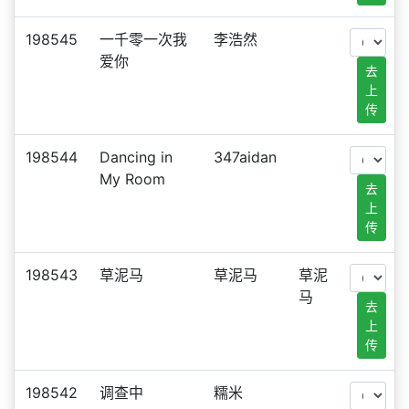
198545
一千零一次我
李浩然
爱你
去
上
传
198544
Dancing in
347aidan
My Room
去
上
传
198543
草泥马
草泥马
草泥
马
去
上
传
198542
调查中
糯米