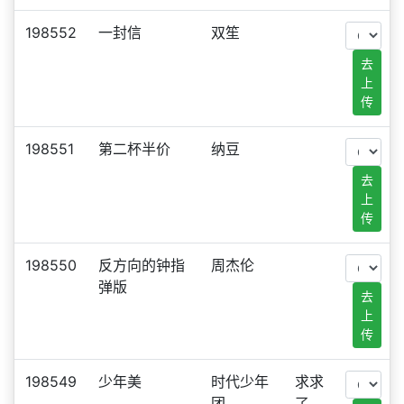
198552
一封信
双笙
去
上
传
198551
第二杯半价
纳豆
去
上
传
198550
反方向的钟指
周杰伦
弹版
去
上
传
198549
少年美
时代少年
求求
团
了