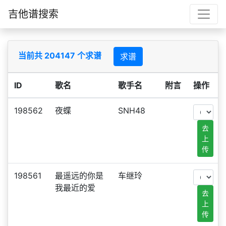
吉他谱搜索
当前共 204147 个求谱
求谱
ID
歌名
歌手名
附言
操作
198562
夜蝶
SNH48
去
上
传
198561
最遥远的你是
车继玲
我最近的爱
去
上
传