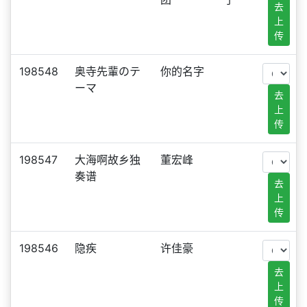
去
上
传
198548
奥寺先輩のテ
你的名字
ーマ
去
上
传
198547
大海啊故乡独
董宏峰
奏谱
去
上
传
198546
隐疾
许佳豪
去
上
传