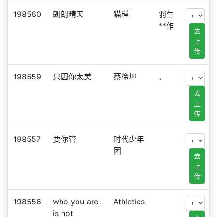
198560
朗朗晴天
猫瑾
羽生
**作
去
上
传
198559
只因你太美
蔡徐坤
。
去
上
传
198557
要你管
时代少年
团
去
上
传
198556
who you are
Athletics
is not