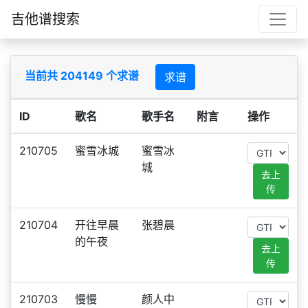
吉他谱搜索
当前共 204149 个求谱
求谱
ID
歌名
歌手名
附言
操作
210705
蜜雪冰城
蜜雪冰
城
去上
传
210704
开往早晨
张碧晨
的午夜
去上
传
210703
慢慢
颜人中