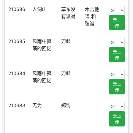
210686
人洞山
草东没
木吉他
有派对
谱 和
去上
弦谱
传
210685
风雨中飘
刀郎
荡的回忆
去上
传
210684
风雨中飘
刀郎
荡的回忆
去上
传
210683
无为
郑钧
去上
传