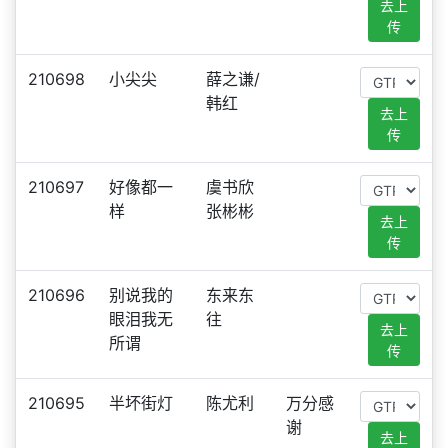
去上
传
210698
小尖尖
薛之谦/
韩红
去上
传
210697
好像都一
虞书欣
样
张彬彬
去上
传
210696
别说我的
东来东
眼泪我无
往
去上
所谓
传
210695
半坏街灯
陈尤利
万分感
谢
去上