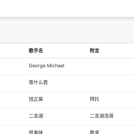
歌手名
附言
George Michael
等什么君
钱正昊
拜托
二龙湖
二龙湖浩哥
很美味
跪求