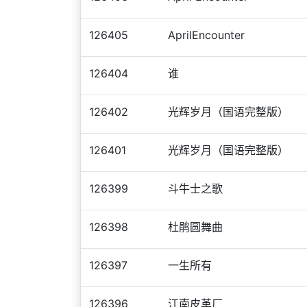
126405
AprilEncounter
126404
谁
126402
光辉岁月（国语完整版）
126401
光辉岁月（国语完整版）
126399
斗牛士之歌
126398
杜鹃圆舞曲
126397
一生所有
126396
江南皮革厂