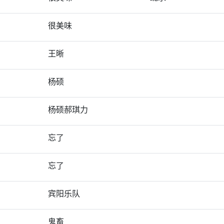
很美味
王晰
杨硕
杨硕郝琪力
忘了
忘了
宾阳乐队
鬼畜