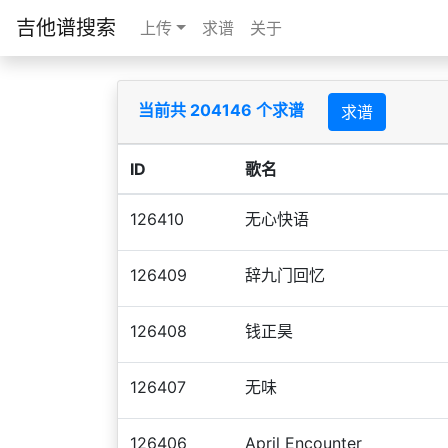
吉他谱搜索
上传
求谱
关于
当前共 204146 个求谱
求谱
ID
歌名
126410
无心快语
126409
辞九门回忆
126408
钱正昊
126407
无味
126406
April Encounter