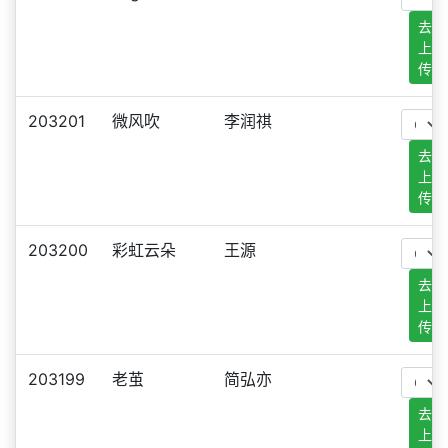
去
上
传
203201
微风吹
李润祺
去
上
传
203200
彩虹云朵
王源
去
上
传
203199
老茧
简弘亦
去
上