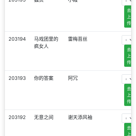
去
上
传
203194
马戏团里的
雷梅苔丝
疯女人
去
上
传
203193
你的答案
阿冗
去
上
传
203192
无意之间
谢天添风袖
去
上