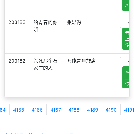
上
传
203183
给青春的你
张思源
听
去
上
传
203182
杀死那个石
万能青年旅店
家庄的人
去
上
传
84
4185
4186
4187
4188
4189
4190
419