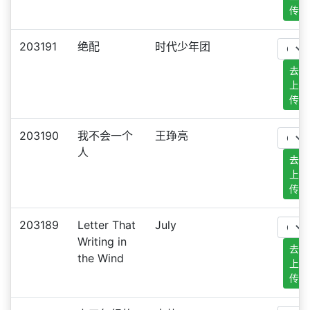
传
203191
绝配
时代少年团
去
上
传
203190
我不会一个
王琤亮
人
去
上
传
203189
Letter That
July
Writing in
去
the Wind
上
传