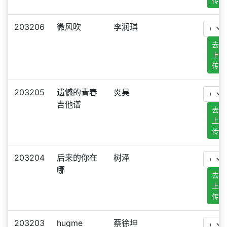
传
203206
微风吹
李润琪
去
上
传
203205
遗憾的青春
炎昊
吉他谱
去
上
传
203204
后来的你在
树泽
哪
去
上
传
203203
hugme
蔡徐坤