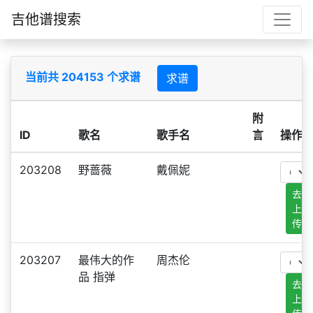
吉他谱搜索
当前共 204153 个求谱
求谱
附
ID
歌名
歌手名
言
操作
203208
野蔷薇
戴佩妮
去
上
传
203207
最伟大的作
周杰伦
品 指弹
去
上