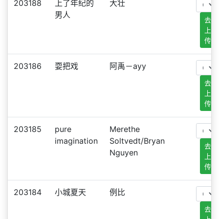
203188
上了年纪的
大壮
男人
去
上
传
203186
耍把戏
阿禹－ayy
去
上
传
203185
pure
Merethe
imagination
Soltvedt/Bryan
去
Nguyen
上
传
203184
小城夏天
例比
去