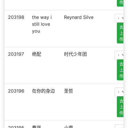
传
203198
the way i
Reynard Silve
still love
去
you
上
传
203197
绝配
时代少年团
去
上
传
203196
在你的身边
圣哲
去
上
传
203195
蠢货
小霞