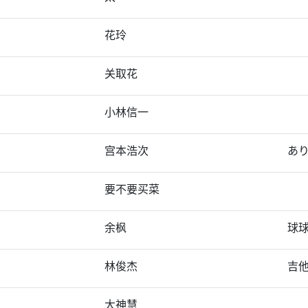
花玲
关取花
小林信一
宫本浩次
あり
要不要买菜
余枫
球
林俊杰
吉
大神慧