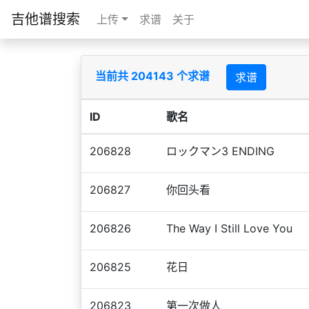
吉他谱搜索
上传
求谱
关于
当前共 204143 个求谱
求谱
ID
歌名
206828
ロックマン3 ENDING
206827
你回头看
206826
The Way I Still Love You
206825
花日
206823
第一次做人