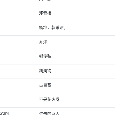
邓紫棋
杨坤，郭采洁。
乔洋
鄭俊弘
胡鸿钧
古巨基
不是花火呀
GGIRL
进击的巨人