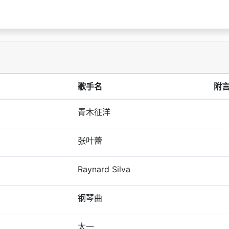
歌手名
附
青木征洋
张叶蕾
Raynard Silva
钢琴曲
太一