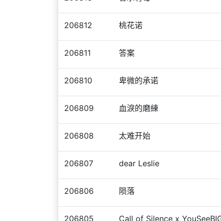
206812
桃花诺
206811
答案
206810
卑微的承诺
206809
血淚的磨練
206808
太难开始
206807
dear Leslie
206806
陨落
206805
Call of Silence x YouSeeBI