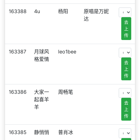
163388
4u
杨阳
原唱是万妮
达
去
上
传
163387
月球风
leo1bee
格爱情
去
上
传
163386
大家一
周畅笔
起喜羊
去
羊
上
传
163385
静悄悄
普肖冰