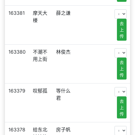
163381
摩天大
薛之谦
楼
去
上
传
163380
不潮不
林俊杰
用上街
去
上
传
163379
叹郁孤
等什么
君
去
上
传
163378
给东北
房子帆