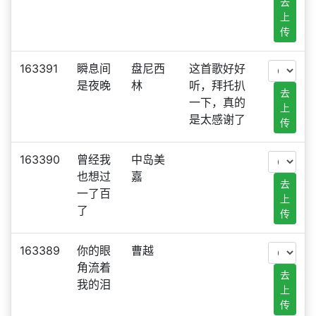
去
上
传
163391
瞬息间
盘尼西
这首歌好好
是夜晚
林
听，拜托扒
去
一下，真的
上
是太感谢了
传
163390
曾经我
中岛美
也想过
嘉
去
一了百
上
了
传
163389
你的眼
曹越
角流着
去
我的泪
上
传