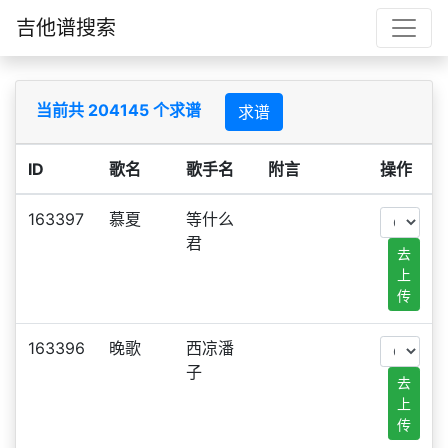
吉他谱搜索
当前共 204145 个求谱
求谱
ID
歌名
歌手名
附言
操作
163397
慕夏
等什么
君
去
上
传
163396
晚歌
西凉潘
子
去
上
传