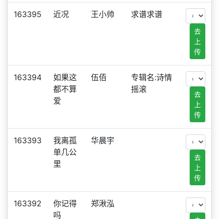
163395
近况
王小帅
求谱求谱
去
上
传
163394
如果这
伍佰
专辑名:诗情
都不算
摇滚
去
爱
上
传
163393
我离孤
华晨宇
单几公
去
里
上
传
163392
你记得
郑湫泓
吗