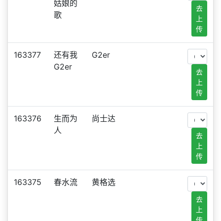
姑娘的
去
歌
上
传
163377
还有我
G2er
G2er
去
上
传
163376
生而为
尚士达
人
去
上
传
163375
春水流
黄格选
去
上
传