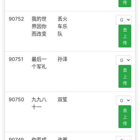
传
90752
我的世
丢火
界因你
车乐
去
而改变
队
上
传
90751
最后一
孙泽
个军礼
去
上
传
90750
九九八
双笙
十一
去
上
传
90749
你若成
许嵩