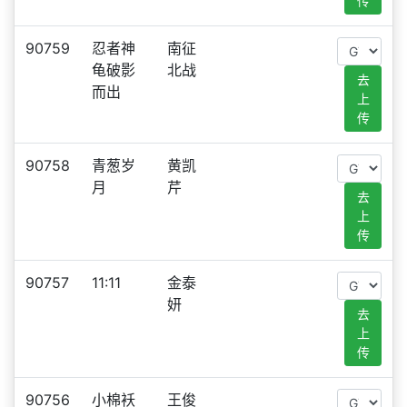
传
90759
忍者神
南征
龟破影
北战
去
而出
上
传
90758
青葱岁
黄凯
月
芹
去
上
传
90757
11:11
金泰
妍
去
上
传
90756
小棉袄
王俊