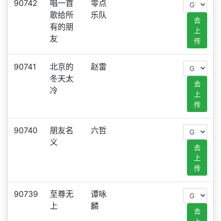
90742
唱一首
零点
歌给所
乐队
去
有的朋
上
友
传
90741
北京的
赵雷
冬天太
去
冷
上
传
90740
朋友名
六哲
义
去
上
传
90739
至尊无
谭咏
上
麟
去