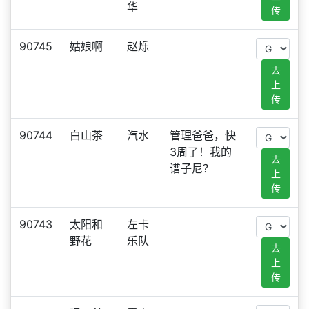
华
传
90745
姑娘啊
赵烁
去
上
传
90744
白山茶
汽水
管理爸爸，快
3周了！我的
去
谱子尼？
上
传
90743
太阳和
左卡
野花
乐队
去
上
传