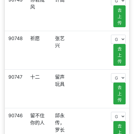
风
去
上
传
90748
祈愿
张艺
兴
去
上
传
90747
十二
留声
玩具
去
上
传
90746
留不住
邱永
你的人
传，
去
罗长
上