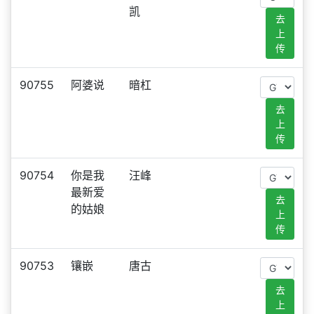
凯
去
上
传
90755
阿婆说
暗杠
去
上
传
90754
你是我
汪峰
最新爱
去
的姑娘
上
传
90753
镶嵌
唐古
去
上