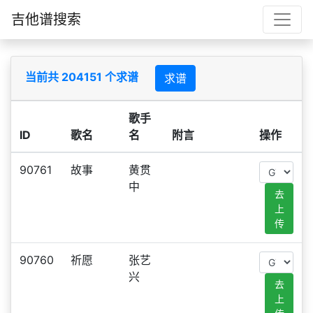
吉他谱搜索
当前共 204151 个求谱
求谱
歌手
ID
歌名
名
附言
操作
90761
故事
黄贯
中
去
上
传
90760
祈愿
张艺
兴
去
上