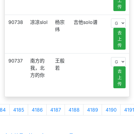
上
传
90738
凉凉slol
杨宗
吉他solo谱
纬
去
上
传
90737
南方的
王般
我，北
若
去
方的你
上
传
84
4185
4186
4187
4188
4189
4190
419