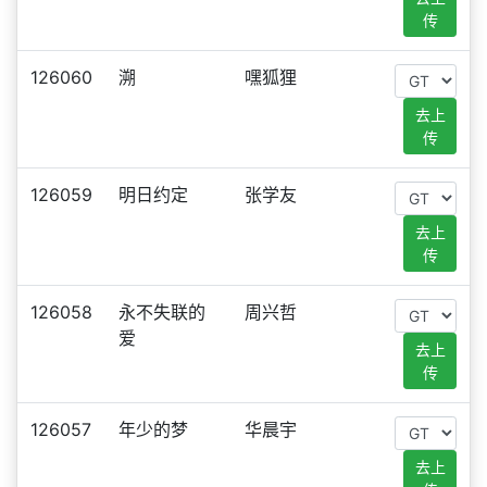
传
126060
溯
嘿狐狸
去上
传
126059
明日约定
张学友
去上
传
126058
永不失联的
周兴哲
爱
去上
传
126057
年少的梦
华晨宇
去上