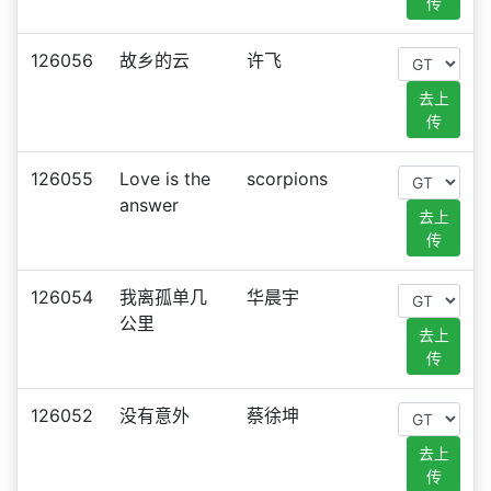
传
126056
故乡的云
许飞
去上
传
126055
Love is the
scorpions
answer
去上
传
126054
我离孤单几
华晨宇
公里
去上
传
126052
没有意外
蔡徐坤
去上
传