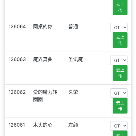
去上
传
126064
同桌的你
普通
去上
传
126063
魔界舞曲
圣饥魔
去上
传
126062
爱的魔力转
久荣
圈圈
去上
传
126061
木头的心
左颜
去上