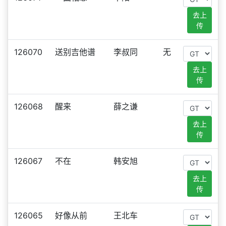
去上
传
126070
送别吉他谱
李叔同
无
去上
传
126068
醒来
薛之谦
去上
传
126067
不在
韩安旭
去上
传
126065
好像从前
王北车