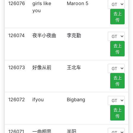
126076
girls like
Maroon 5
you
去上
传
126074
夜半小夜曲
李克勤
去上
传
126073
好像从前
王北车
去上
传
126072
ifyou
Bigbang
去上
传
126071
一曲相思
半阳