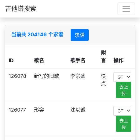
吉他谱搜索
当前共 204146 个求谱
求谱
附
ID
歌名
歌手名
言
操作
126078
新写的旧歌
李宗盛
快
点
去上
传
126077
形容
沈以诚
去上
传