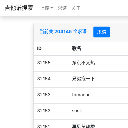
吉他谱搜索
上传
求谱
关于
当前共 204145 个求谱
求谱
ID
歌名
32155
东京不太热
32154
兄弟抱一下
32153
tamacun
32152
sunff
32151
再见黄鹤楼