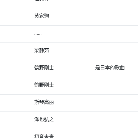
黄家驹
......
梁静茹
鹤野刚士
是日本的歌曲
鹤野刚士
斯琴高丽
泽也弘之
初音未来