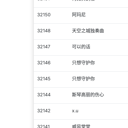
32150
阿玛尼
32148
天空之城独奏曲
32147
可以的话
32146
只想守护你
32145
只想守护你
32144
斯琴高丽的伤心
32142
x.u
32141
威风堂堂