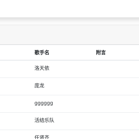
歌手名
附言
洛天依
庞龙
gggggg
活结乐队
任贤齐