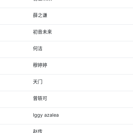
薛之谦
初音未来
何洁
穆婷婷
天门
曾轶可
Iggy azalea
赵传