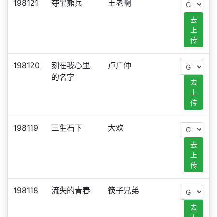
198121
夺宝熊兵
王老啊
去
上
传
198120
刻在我心里
卢广仲
的名字
去
上
传
198119
三生石下
大欢
去
上
传
198118
流失的青春
筷子兄弟
去