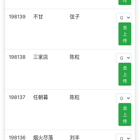
传
198139
不甘
弦子
去
上
传
198138
三家店
陈粒
去
上
传
198137
任朝暮
陈粒
去
上
传
198136
烟火尽落
刘丰