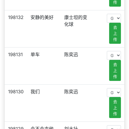
传
198132
安静的美好
康士坦的变
化球
去
上
传
198131
单车
陈奕迅
去
上
传
198130
我们
陈奕迅
去
上
传
198129
会不会吉他
刘大壮