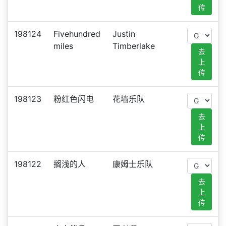
传
198124
Fivehundred
Justin
miles
Timberlake
去
上
传
198123
粉红色闪电
花墙乐队
去
上
传
198122
搁浅的人
康姆士乐队
去
上
传