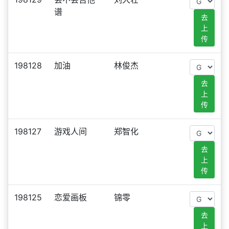
谱
去
上
传
198128
加油
林俊杰
去
上
传
198127
游戏人间
郑智化
去
上
传
198125
恋爱画板
锦零
去
上