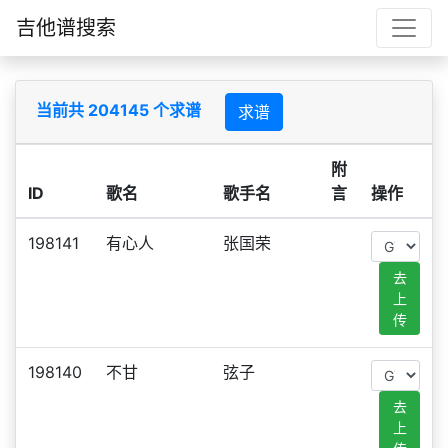
吉他谱搜索
当前共 204145 个求谱
求谱
附
ID
歌名
歌手名
言
操作
198141
有心人
张国荣
去
上
传
198140
不甘
弦子
去
上