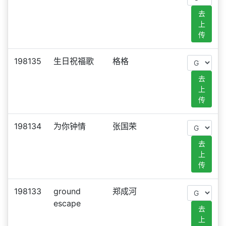
去
上
传
198135
生日祝福歌
格格
去
上
传
198134
为你钟情
张国荣
去
上
传
198133
ground
郑成河
escape
去
上