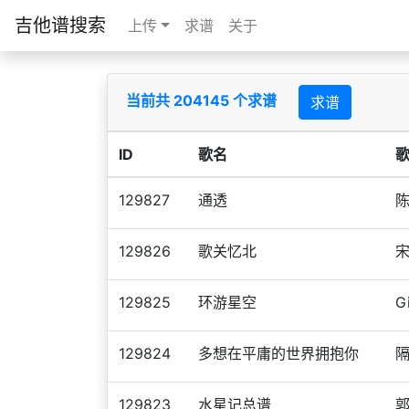
吉他谱搜索
上传
求谱
关于
当前共 204145 个求谱
求谱
ID
歌名
129827
通透
129826
歌关忆北
129825
环游星空
G
129824
多想在平庸的世界拥抱你
129823
水星记总谱