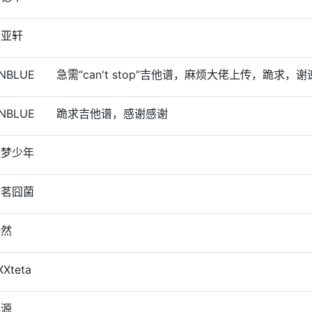
萧亚轩
NBLUE
急需“can't stop”吉他谱，麻烦大佬上传，跪求
NBLUE
跪求吉他谱，感谢感谢
遗梦少年
封茗囧菌
任然
XXteta
郑源