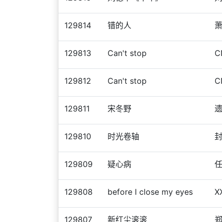
129814
错的人
129813
Can't stop
C
129812
Can't stop
C
129811
宋冬野
129810
时光卷轴
129809
疑心病
129808
before I close my eyes
X
129807
新红尘滚滚