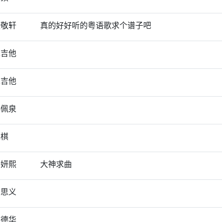
张敬轩
真的好好听的粤语歌求个谱子吧
木吉他
木吉他
韩佩泉
王棋
柳妍熙
大神求曲
曹思义
刘德华