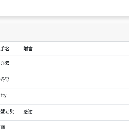
歌手名
附言
陈亦云
宋冬野
ifty
隔壁老樊
感谢
郭顶