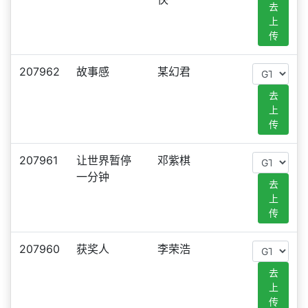
去
上
传
207962
故事感
某幻君
去
上
传
207961
让世界暂停
邓紫棋
一分钟
去
上
传
207960
获奖人
李荣浩
去
上
传