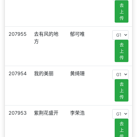
去
上
传
207955
去有风的地
郁可唯
方
去
上
传
207954
我的美丽
黄绮珊
去
上
传
207953
紫荆花盛开
李荣浩
去
上
传