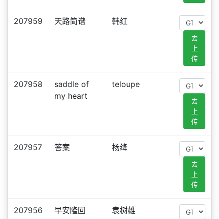
207959
天路简谱
韩红
去
上
传
207958
saddle of
teloupe
my heart
去
上
传
207957
答案
杨绛
去
上
传
207956
早安隆回
袁树雄