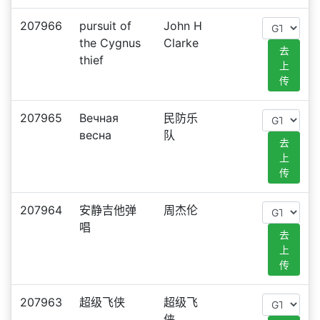
207966
pursuit of
John H
the Cygnus
Clarke
去
thief
上
传
207965
Вечная
民防乐
весна​
队
去
上
传
207964
安静吉他弹
周杰伦
唱
去
上
传
207963
超级飞侠
超级飞
侠