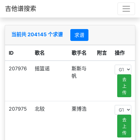
吉他谱搜索
当前共 204145 个求谱
求谱
ID
歌名
歌手名
附言
操作
207976
摇篮谣
斯斯与
帆
去
上
传
207975
北较
栗博浩
去
上
传