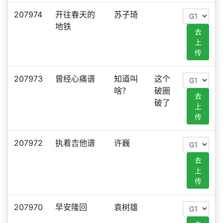
207974
开往春天的
苏子琦
地铁
去
上
传
207973
曾经心痛谱
知道叫
这个
啥？
破圈
去
破了
上
传
207972
执着吉他谱
许巍
去
上
传
207970
早安隆回
袁树雄