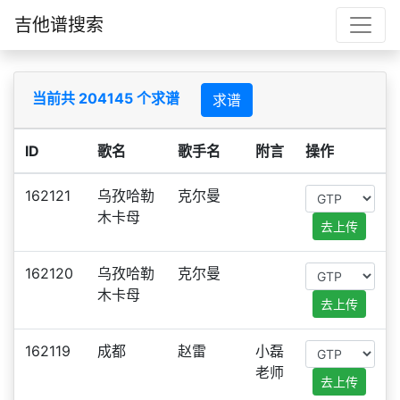
吉他谱搜索
当前共 204145 个求谱
求谱
ID
歌名
歌手名
附言
操作
162121
乌孜哈勒
克尔曼
木卡母
去上传
162120
乌孜哈勒
克尔曼
木卡母
去上传
162119
成都
赵雷
小磊
老师
去上传