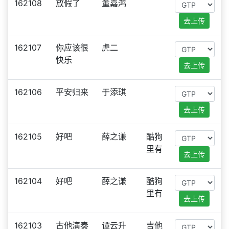
162108
放假了
董嘉鸿
去上传
162107
你应该很
虎二
快乐
去上传
162106
平安归来
于添琪
去上传
162105
好吧
薛之谦
酷狗
里有
去上传
162104
好吧
薛之谦
酷狗
里有
去上传
162103
古他演奏
谭云升
吉他