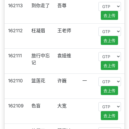
162113
到你走了
吾尊
去上传
162112
枉凝眉
王老师
去上传
162111
旅行中忘
袁娅维
记
去上传
162110
篮莲花
许巍
一
去上传
162109
色盲
大宽
去上传