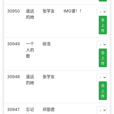
30950
遥远
张学友
IMG谱！！
的她
去
上
传
30949
一个
徐浩
人的
去
歌
上
传
30948
遥远
张学友
的她
去
上
传
30947
忘记
邓丽君