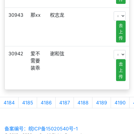
30943
那xx
权志龙
去
上
传
30942
爱不
谢和弦
需要
去
装乖
上
传
4184
4185
4186
4187
4188
4189
4190
备案编号：皖ICP备15020540号-1