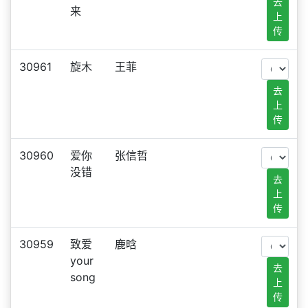
去
来
上
传
30961
旋木
王菲
去
上
传
30960
爱你
张信哲
没错
去
上
传
30959
致爱
鹿晗
your
去
song
上
传