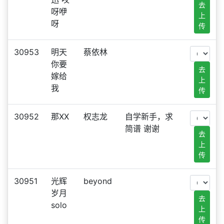
去
呀咿
上
呀
传
30953
明天
蔡依林
你要
去
嫁给
上
我
传
30952
那XX
权志龙
自学新手，求
简谱 谢谢
去
上
传
30951
光辉
beyond
岁月
去
solo
上
传