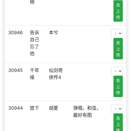
她
去
上
传
30946
告诉
本兮
自己
去
忘了
上
他
传
30945
千年
仙剑奇
缘
侠传4
去
上
传
30944
放下
胡夏
弹唱，和弦，
最好有图
去
上
传