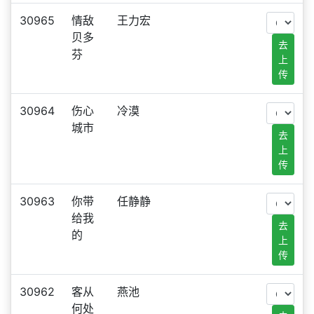
30965
情敌
王力宏
贝多
去
芬
上
传
30964
伤心
冷漠
城市
去
上
传
30963
你带
任静静
给我
去
的
上
传
30962
客从
燕池
何处