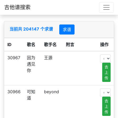
吉他谱搜索
当前共 204147 个求谱
求谱
ID
歌名
歌手名
附言
操作
30967
因为
王源
遇见
去
你
上
传
30966
可知
beyond
道
去
上
传