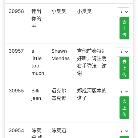
30958
伸出
小臭臭
小臭臭
你的
去
手
上
传
30957
a
Shawn
吉他前奏特别
little
Mendes
好听，请注明
去
too
右手弹法，谢
上
much
谢
传
30955
Billi
迈克尔
郑成河版本的
jean
杰克逊
谱子
去
上
传
30954
陈奕
陈奕迅
迅 哎