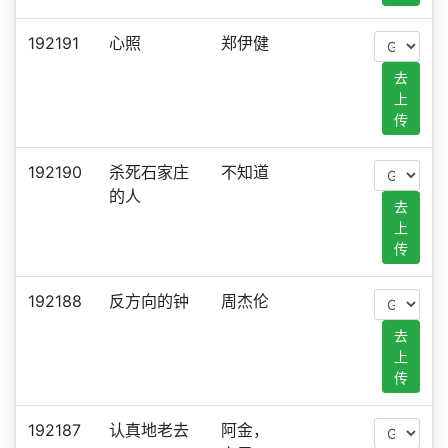
192191
心照
郑伊健
去
上
传
192190
杀死石家庄
不知道
的人
去
上
传
192188
反方向的钟
周杰伦
去
上
传
192187
认真地老去
阿金，