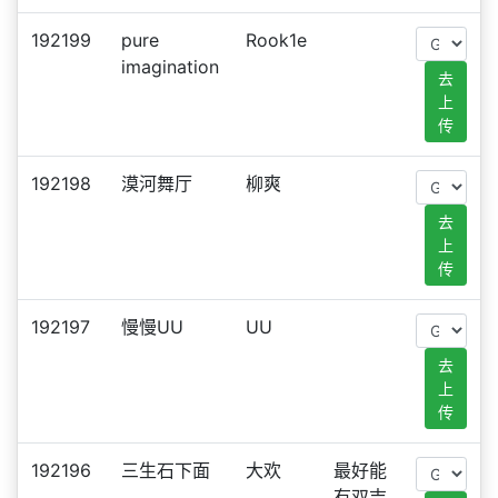
192199
pure
Rook1e
imagination
去
上
传
192198
漠河舞厅
柳爽
去
上
传
192197
慢慢UU
UU
去
上
传
192196
三生石下面
大欢
最好能
有双吉