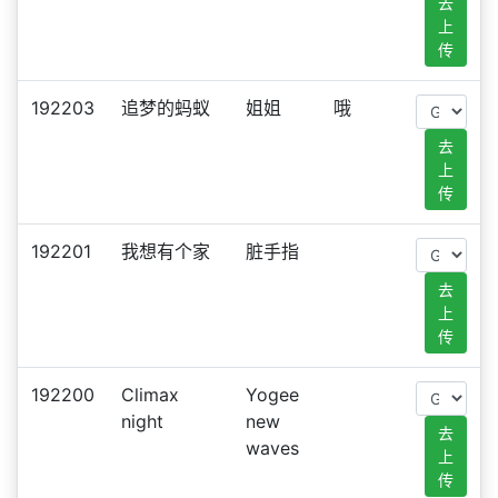
去
上
传
192203
追梦的蚂蚁
姐姐
哦
去
上
传
192201
我想有个家
脏手指
去
上
传
192200
Climax
Yogee
night
new
去
waves
上
传