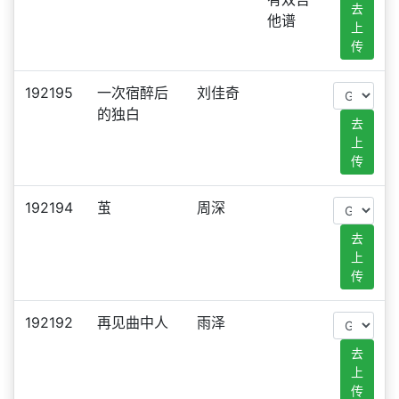
去
他谱
上
传
192195
一次宿醉后
刘佳奇
的独白
去
上
传
192194
茧
周深
去
上
传
192192
再见曲中人
雨泽
去
上
传