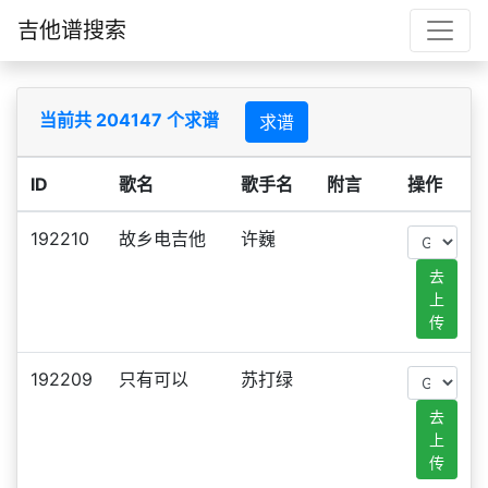
吉他谱搜索
当前共 204147 个求谱
求谱
ID
歌名
歌手名
附言
操作
192210
故乡电吉他
许巍
去
上
传
192209
只有可以
苏打绿
去
上
传