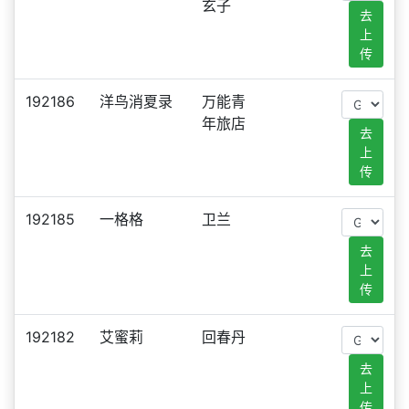
玄子
去
上
传
192186
洋鸟消夏录
万能青
年旅店
去
上
传
192185
一格格
卫兰
去
上
传
192182
艾蜜莉
回春丹
去
上
传