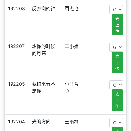
192208
反方向的钟
周杰伦
去
上
传
192207
想你的时候
二小姐
问月亮
去
上
传
192205
我怕来着不
小蓝背
是你
心
去
上
传
192204
光的方向
王雨桐