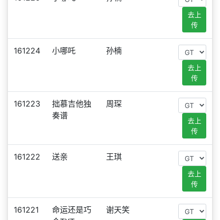
去上
传
161224
小哪吒
孙楠
去上
传
161223
拙慕吉他独
周琛
奏谱
去上
传
161222
送亲
王琪
去上
传
161221
命运还是巧
谢天笑