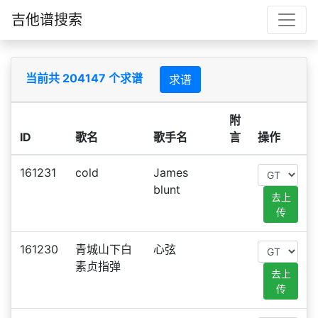
吉他谱搜索
当前共 204147 个求谱
求谱
附
ID
歌名
歌手名
言
操作
161231
cold
James
blunt
去上
传
161230
青城山下白
心弦
素贞指弹
去上
传