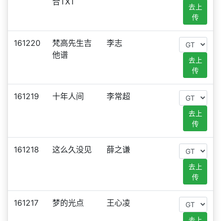
合TXT
去上
传
161220
梵高先生吉
李志
他谱
去上
传
161219
十年人间
李常超
去上
传
161218
这么久没见
薛之谦
去上
传
161217
梦的光点
王心凌
去上