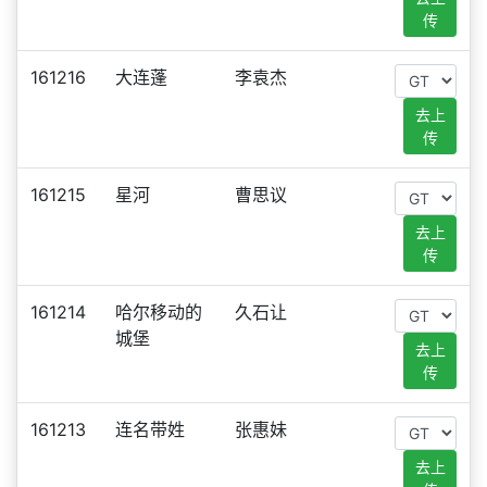
传
161216
大连蓬
李袁杰
去上
传
161215
星河
曹思议
去上
传
161214
哈尔移动的
久石让
城堡
去上
传
161213
连名带姓
张惠妹
去上