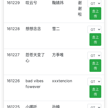
161229
叹云兮
鞠婧祎
谢
谢
去上
啦
传
161228
想想念念
雪二
去上
传
161227
怨苍天变了
方季唯
心
去上
传
161226
bad vibes
xxxtencion
fowever
去上
传
161225
小哪吒
孙楠