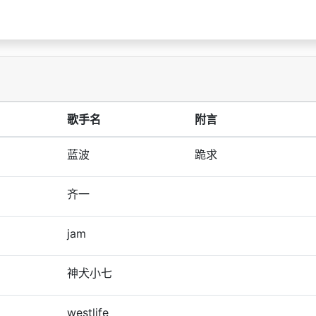
歌手名
附言
蓝波
跪求
齐一
jam
神犬小七
westlife