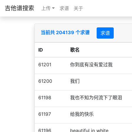
吉他谱搜索
上传
求谱
关于
当前共 204139 个求谱
求谱
ID
歌名
61201
你到底有没有爱过我
61200
我们
61198
我也不知为何流下了眼泪
61197
给我的快乐
61196
beautiful in white