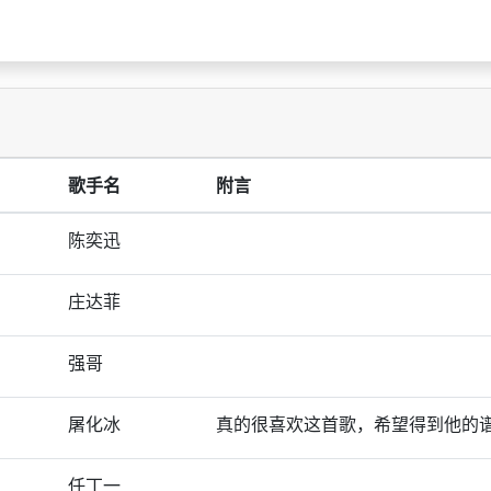
歌手名
附言
陈奕迅
庄达菲
强哥
屠化冰
真的很喜欢这首歌，希望得到他的
任丁一