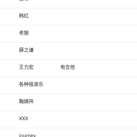
韩红
老狼
薛之谦
王力宏
电吉他
各种摇滚乐
鞠婧祎
XXX
journey