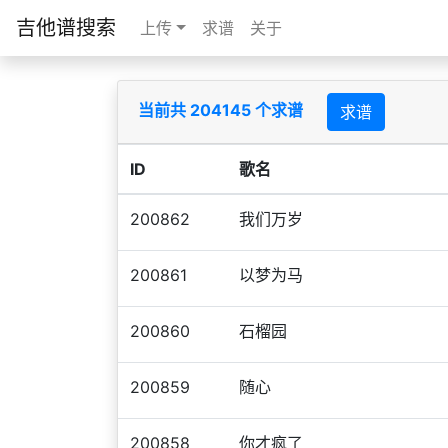
吉他谱搜索
上传
求谱
关于
当前共 204145 个求谱
求谱
ID
歌名
200862
我们万岁
200861
以梦为马
200860
石榴园
200859
随心
200858
你才疯了