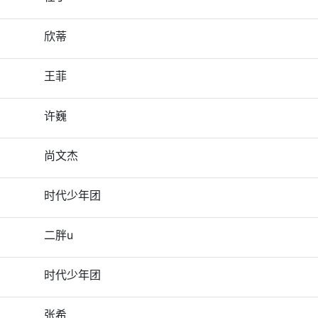
欣蒂
王菲
许巍
尚文杰
时代少年团
二胖u
时代少年团
张希