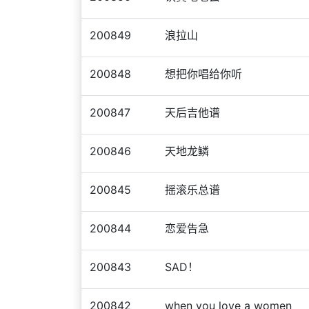
200849
浪拉山
200848
想把你唱给你听
200847
天后吉他谱
200846
天地龙鳞
200845
摇滚乐总谱
200844
恋爱告急
200843
SAD！
200842
when you love a women