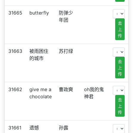
31665
butterfly
防弹少
年团
去
上
传
31663
被雨困住
苏打绿
的城市
去
上
传
31662
give me a
曹政奭
oh我的鬼
chocolate
神君
去
上
传
31661
遗憾
孙露