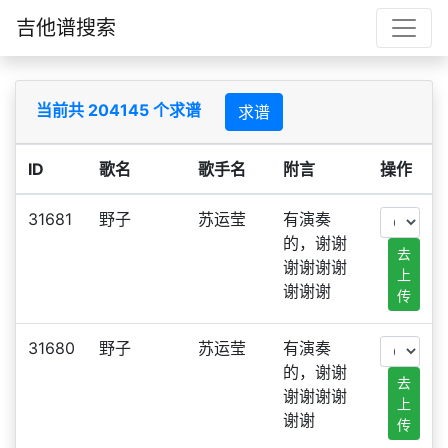
吉他谱搜索
当前共 204145 个求谱
求谱
ID
歌名
歌手名
附言
操作
31681
野子
苏运莹
有演奏
的，谢谢
去
谢谢谢谢
上
谢谢谢
传
31680
野子
苏运莹
有演奏
的，谢谢
去
谢谢谢谢
上
谢谢
传