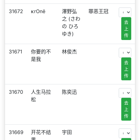
31672
κrOnё
澤野弘
罪恶王冠
之 (さわ
去
の ひろ
上
ゆき)
传
31671
你要的不
林俊杰
是我
去
上
传
31670
人生马拉
陈奕迅
松
去
上
传
31669
开花不结
宇田
果