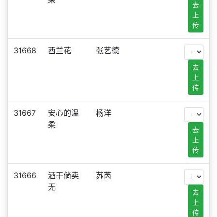
去
上
传
31668
西兰花
张艺德
去
上
传
31667
安心的温
杨洋
柔
去
上
传
31666
酒干倘卖
苏芮
无
去
上
传