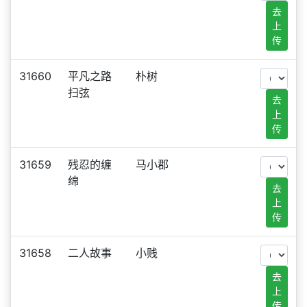
去
上
传
31660
平凡之路
朴树
扫弦
去
上
传
31659
残忍的缠
马小郡
绵
去
上
传
31658
二人故事
小贱
去
上
传