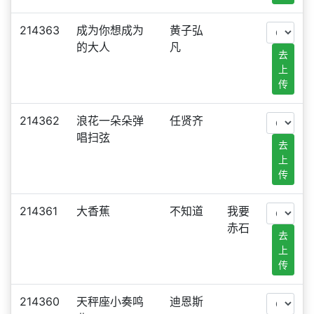
214363
成为你想成为
黄子弘
的大人
凡
去
上
传
214362
浪花一朵朵弹
任贤齐
唱扫弦
去
上
传
214361
大香蕉
不知道
我要
赤石
去
上
传
214360
天秤座小奏鸣
迪恩斯