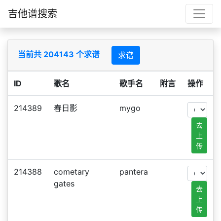
吉他谱搜索
当前共 204143 个求谱
求谱
ID
歌名
歌手名
附言
操作
214389
春日影
mygo
去
上
传
214388
cometary
pantera
gates
去
上
传