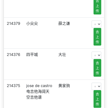
去
上
传
214379
小尖尖
薛之谦
去
上
传
214376
四平城
大壮
去
上
传
214375
jose de castro
黄家驹
电吉他海阔天
去
空吉他谱
上
传