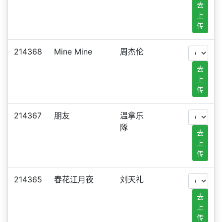
去
上
传
214368
Mine Mine
周杰伦
去
上
传
214367
朋友
温拿乐
隊
去
上
传
214365
春花江月夜
刘天礼
去
上
传