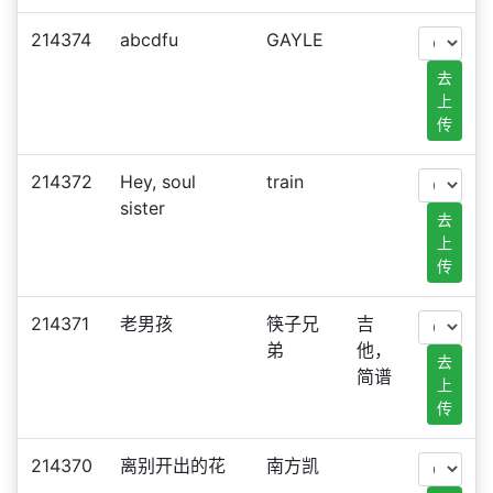
214374
abcdfu
GAYLE
去
上
传
214372
Hey, soul
train
sister
去
上
传
214371
老男孩
筷子兄
吉
弟
他，
去
简谱
上
传
214370
离别开出的花
南方凯