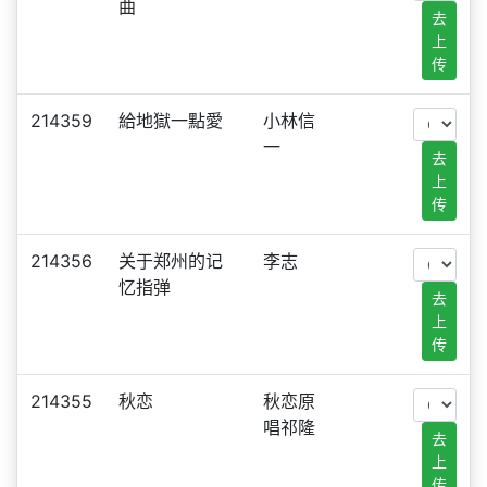
曲
去
上
传
214359
給地獄一點愛
小林信
一
去
上
传
214356
关于郑州的记
李志
忆指弹
去
上
传
214355
秋恋
秋恋原
唱祁隆
去
上
传