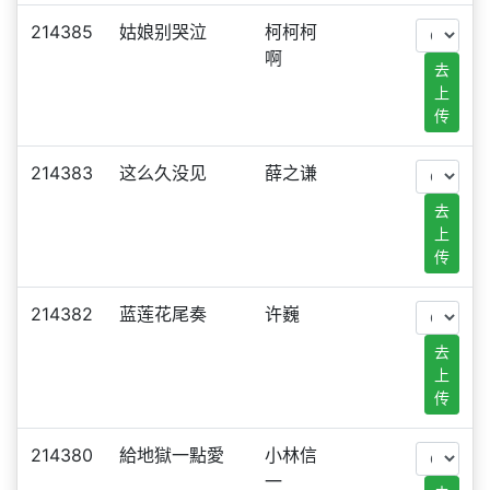
214385
姑娘别哭泣
柯柯柯
啊
去
上
传
214383
这么久没见
薛之谦
去
上
传
214382
蓝莲花尾奏
许巍
去
上
传
214380
給地獄一點愛
小林信
一