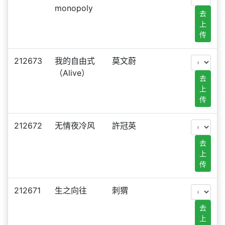
monopoly
去
上
传
212673
我的自由式
莫文蔚
（Alive）
去
上
传
212672
无情夜冷风
許冠英
去
上
传
212671
生之向往
刺猬
去
上