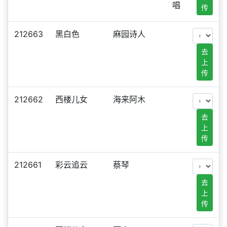
唱
传
212663
黑白色
麻园诗人
去
上
传
212662
西楼儿女
海来阿木
去
上
传
212661
彩云追云
蔡琴
去
上
传