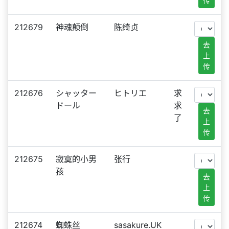
传
212679
神魂颠倒
陈绮贞
去
上
传
212676
シャッター
ヒトリエ
求
ドール
求
去
了
上
传
212675
寂寞的小男
张行
孩
去
上
传
212674
蜘蛛丝
sasakure.UK