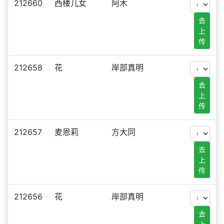
212660
西楼儿女
阿木
去
上
传
212658
花
岸部真明
去
上
传
212657
麦恩莉
方大同
去
上
传
212656
花
岸部真明
去