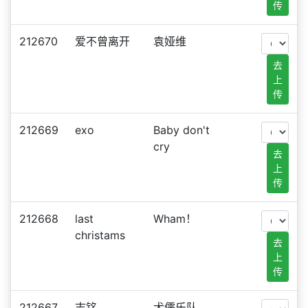
传
212670
爱不曾离开
袁娅维
去
上
传
212669
exo
Baby don't
cry
去
上
传
212668
last
Wham！
christams
去
上
传
212667
志铭
犬儒乐队