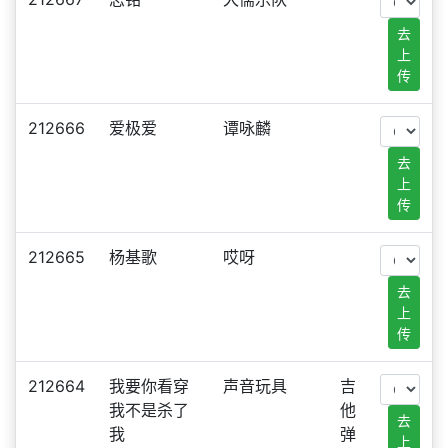
去
上
传
212666
爱极爱
谭咏麟
去
上
传
212665
杨基歌
哎呀
去
上
传
212664
我要你看穿
声音玩具
吉
我不是杀了
他
去
我
弹
上