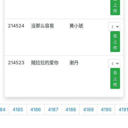
上
传
214524
没那么容易
黄小琥
去
上
传
214523
贼拉拉的爱你
谢丹
去
上
传
84
4185
4186
4187
4188
4189
4190
419