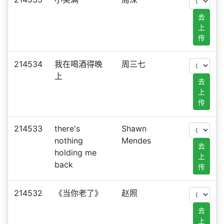
去
上
传
214534
我在喝酒得晚
周三七
上
去
上
传
214533
there's
Shawn
nothing
Mendes
去
holding me
上
back
传
214532
《当你老了》
赵照
去
上