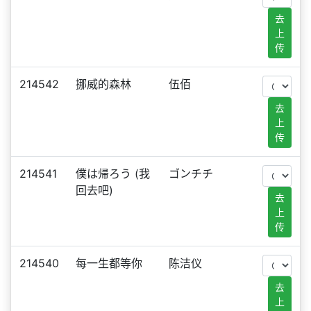
去
上
传
214542
挪威的森林
伍佰
去
上
传
214541
僕は帰ろう (我
ゴンチチ
回去吧)
去
上
传
214540
每一生都等你
陈洁仪
去
上