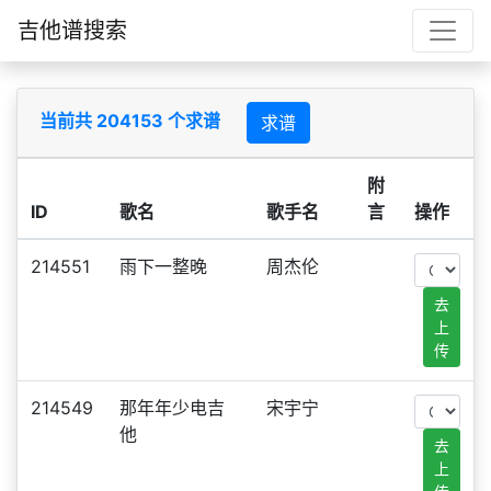
吉他谱搜索
当前共 204153 个求谱
求谱
附
ID
歌名
歌手名
言
操作
214551
雨下一整晚
周杰伦
去
上
传
214549
那年年少电吉
宋宇宁
他
去
上