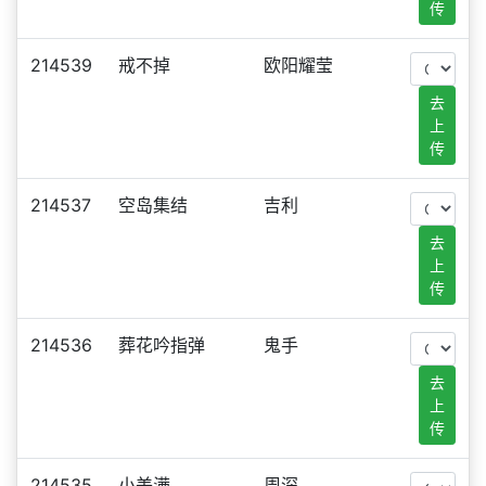
传
214539
戒不掉
欧阳耀莹
去
上
传
214537
空岛集结
吉利
去
上
传
214536
葬花吟指弹
鬼手
去
上
传
214535
小美满
周深