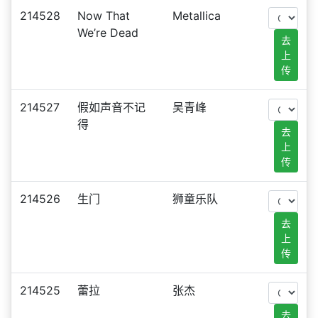
214528
Now That
Metallica
We’re Dead
去
上
传
214527
假如声音不记
吴青峰
得
去
上
传
214526
生门
狮童乐队
去
上
传
214525
蕾拉
张杰
去