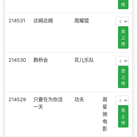
传
214531
达姆达姆
周耀锟
去
上
传
214530
鹊桥会
花儿乐队
去
上
传
214529
只要在为你活
功夫
周
一天
星
去
驰
上
电
传
影