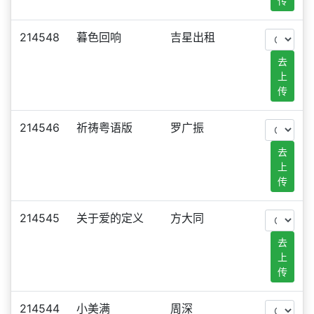
传
214548
暮色回响
吉星出租
去
上
传
214546
祈祷粤语版
罗广振
去
上
传
214545
关于爱的定义
方大同
去
上
传
214544
小美满
周深