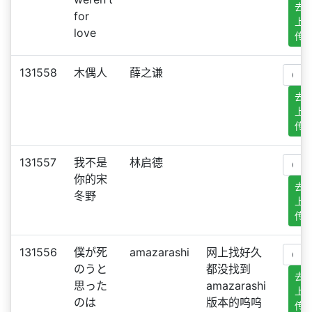
去
for
上
love
传
131558
木偶人
薛之谦
去
上
传
131557
我不是
林启德
你的宋
去
冬野
上
传
131556
僕が死
amazarashi
网上找好久
のうと
都没找到
去
思った
amazarashi
上
のは
版本的呜呜
传