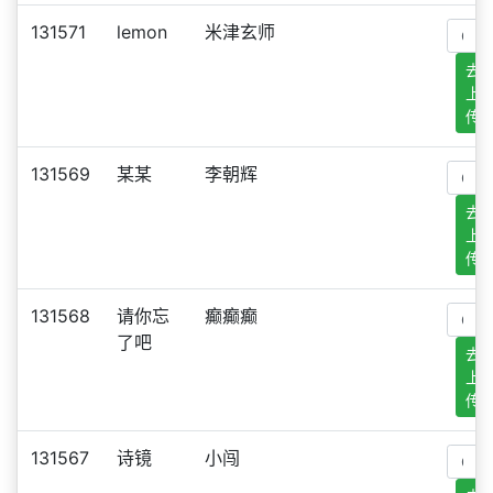
131571
lemon
米津玄师
去
上
传
131569
某某
李朝辉
去
上
传
131568
请你忘
癫癫癫
了吧
去
上
传
131567
诗镜
小闯