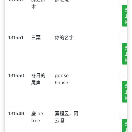
木
去
上
传
131551
三葉
你的名字
去
上
传
131550
冬日的
goose
尾声
house
去
上
传
131549
鹿 be
蔡程昱，阿
free
云嘎
去
上