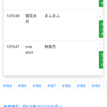
传
131548
镜花水
まふまふ
月
去
上
传
131547
one
林俊杰
shot
去
上
传
4184
4185
4186
4187
4188
4189
4190
备案编号：皖ICP备15020540号-1