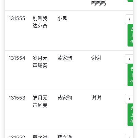
呜呜呜
131555
别叫我
小鬼
达芬奇
去
上
传
131554
岁月无
黄家驹
谢谢
声尾奏
去
上
传
131553
岁月无
黄家驹
谢谢
声尾奏
去
上
传
131552
薛之谦
薛之谦