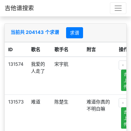
吉他谱搜索
当前共 204143 个求谱
求谱
ID
歌名
歌手名
附言
操作
131574
我爱的
宋宇航
人走了
去
上
传
131573
难道
陈楚生
难道你真的
不明白嘛
去
上
传