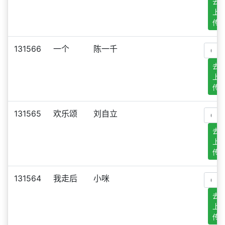
去
上
传
131566
一个
陈一千
去
上
传
131565
欢乐颂
刘自立
去
上
传
131564
我走后
小咪
去
上
传