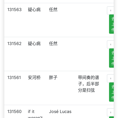
131563
疑心病
任然
去
上
传
131562
疑心病
任然
去
上
传
131561
安河桥
胖子
带间奏的谱
子，后半部
去
分是扫弦
上
传
131560
if it
José Lucas
weren't