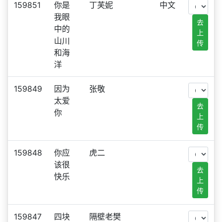
159851
你是
丁芙妮
中文
我眼
去
中的
上
山川
传
和海
洋
159849
因为
张敬
太爱
去
你
上
传
159848
你应
虎二
该很
去
快乐
上
传
159847
四块
隔壁老樊