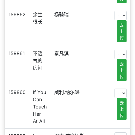
159862
余生
杨骑瑞
很长
去
上
传
159861
不透
秦凡淇
气的
去
房间
上
传
159860
If You
威利.纳尔逊
Can
去
Touch
上
Her
传
At All