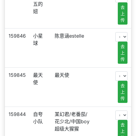
五的
去
妞
上
传
159846
小星
陈意涵estelle
球
去
上
传
159845
最天
最天使
使
去
上
传
159844
自夸
某幻君/老番茄/
小队
花少北/中国boy
去
超级大猩猩
上