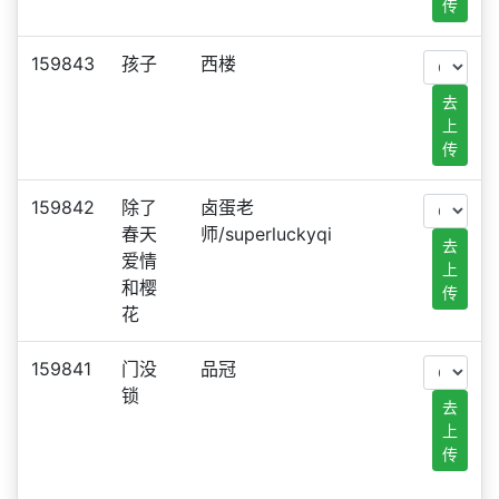
传
159843
孩子
西楼
去
上
传
159842
除了
卤蛋老
春天
师/superluckyqi
去
爱情
上
和樱
传
花
159841
门没
品冠
锁
去
上
传