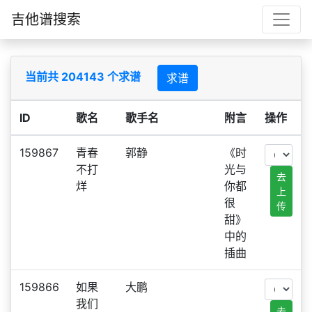
吉他谱搜索
当前共 204143 个求谱
求谱
ID
歌名
歌手名
附言
操作
159867
青春
郭静
《时
不打
光与
去
烊
你都
上
很
传
甜》
中的
插曲
159866
如果
大鹏
我们
去