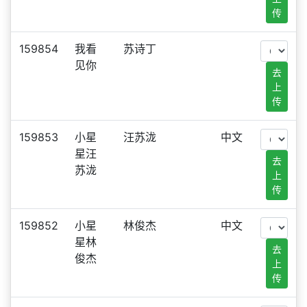
传
159854
我看
苏诗丁
见你
去
上
传
159853
小星
汪苏泷
中文
星汪
去
苏泷
上
传
159852
小星
林俊杰
中文
星林
去
俊杰
上
传