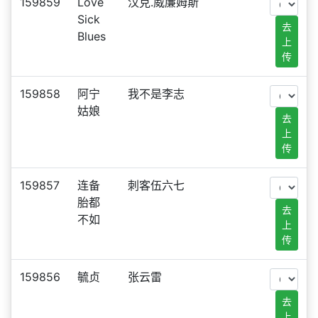
159859
Love
汉克.威廉姆斯
Sick
去
Blues
上
传
159858
阿宁
我不是李志
姑娘
去
上
传
159857
连备
刺客伍六七
胎都
去
不如
上
传
159856
毓贞
张云雷
去
上