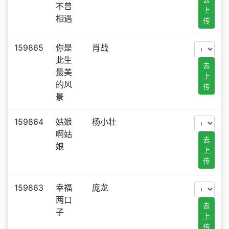
不曾
上
相遇
传
159865
你是
肖战
此生
去
最美
上
的风
传
景
159864
姑娘
杨小壮
啊姑
去
娘
上
传
159863
幸福
庞龙
两口
去
子
上
传