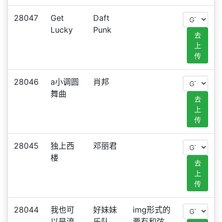
28047
Get
Daft
Lucky
Punk
去
上
传
28046
a小调圆
肖邦
舞曲
去
上
传
28045
独上西
邓丽君
楼
去
上
传
28044
我也可
好妹妹
img形式的
以是流
乐队
要有和弦