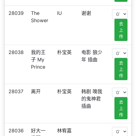
28039
The
IU
谢谢
Shower
去
上
传
28038
我的王
朴宝英
电影 狼少
子 My
年 插曲
去
Prince
上
传
28037
离开
朴宝英
韩剧 噢我
的鬼神君
去
插曲
上
传
28036
好大一
林宥嘉