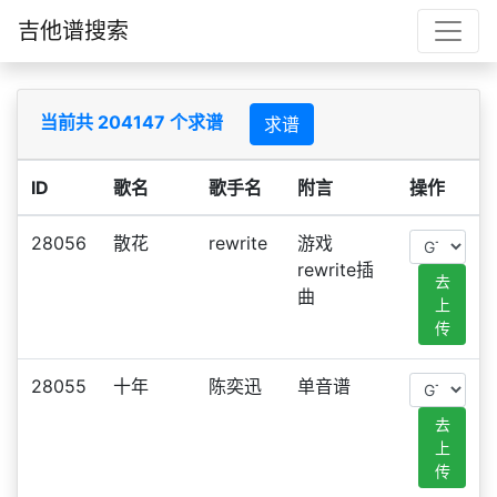
吉他谱搜索
当前共 204147 个求谱
求谱
ID
歌名
歌手名
附言
操作
28056
散花
rewrite
游戏
rewrite插
去
曲
上
传
28055
十年
陈奕迅
单音谱
去
上
传