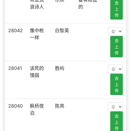
去
浪诗人
的
上
传
28042
像中枪
白智英
一样
去
上
传
28041
该死的
胜屿
懦弱
去
上
传
28040
枫桥夜
陈亮
泊
去
上
传