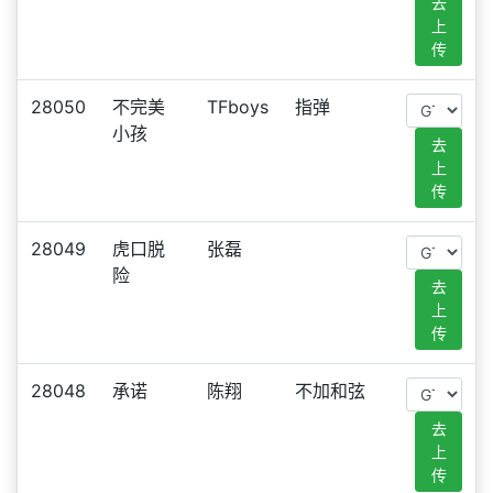
去
上
传
28050
不完美
TFboys
指弹
小孩
去
上
传
28049
虎口脱
张磊
险
去
上
传
28048
承诺
陈翔
不加和弦
去
上
传