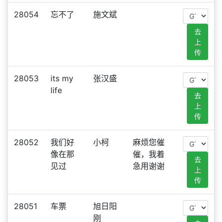
28054
忘不了
施文斌
去
上
传
28053
its my
张汉盛
life
去
上
传
28052
我们好
小柯
麻烦您催
像在那
催，我着
去
见过
急用谢谢
上
传
28051
车票
旭日阳
刚