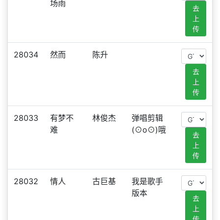
场雨
去
上
传
28034
然而
陈升
去
上
传
28033
有梦不
林俊杰
弹唱剪辑
难
(⊙o⊙)哦
去
上
传
28032
情人
古巨基
我是歌手
版本
去
上
传