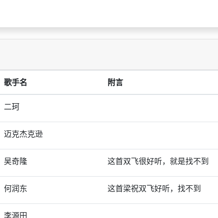
歌手名
附言
二珂
迈克杰克逊
吴奇隆
这首双飞很好听，就是找不到
何润东
这首梁祝双飞好听，找不到
李源田