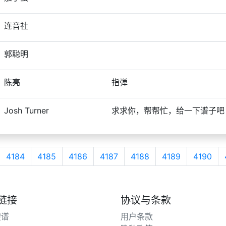
连音社
郭聪明
陈亮
指弹
Josh Turner
求求你，帮帮忙，给一下谱子吧
4184
4185
4186
4187
4188
4189
4190
链接
协议与条款
搜谱
用户条款