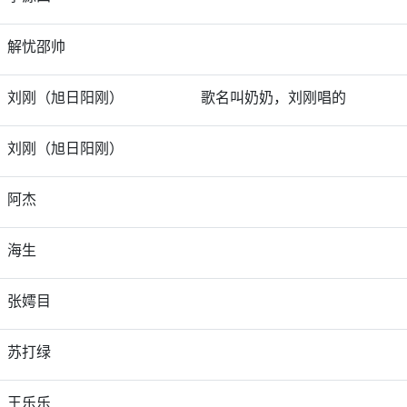
解忧邵帅
刘刚（旭日阳刚）
歌名叫奶奶，刘刚唱的
刘刚（旭日阳刚）
阿杰
海生
张嫮目
苏打绿
王乐乐