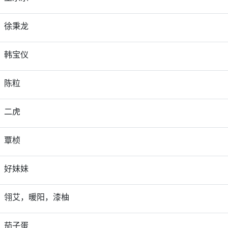
徐秉龙
韩宝仪
陈粒
二虎
覃桢
好妹妹
翎艾，暖阳，漆柚
茄子蛋