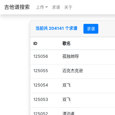
吉他谱搜索
上传
求谱
关于
当前共 204141 个求谱
求谱
ID
歌名
125056
孤独她呀
125055
迈克杰克逊
125054
双飞
125053
双飞
125052
漂泊者