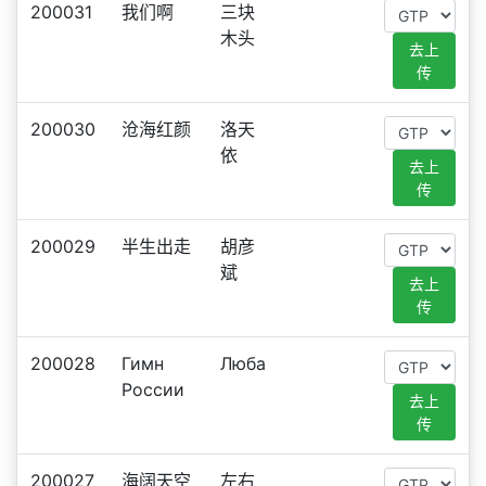
200031
我们啊
三块
木头
去上
传
200030
沧海红颜
洛天
依
去上
传
200029
半生出走
胡彦
斌
去上
传
200028
Гимн
Люба
России
去上
传
200027
海阔天空
左右