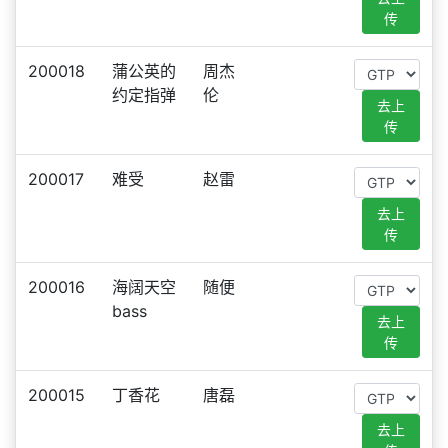
传
200018
蒲公英的
周杰
约定指弹
伦
去上
传
200017
难受
赵雷
去上
传
200016
海阔天空
随便
bass
去上
传
200015
丁香花
唐磊
去上