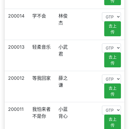
传
200014
学不会
林俊
杰
去上
传
200013
轻柔音乐
小武
君
去上
传
200012
等我回家
薛之
谦
去上
传
200011
我怕来者
小蓝
不是你
背心
去上
传