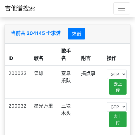
吉他谱搜索
当前共 204145 个求谱
求谱
歌手
ID
歌名
名
附言
操作
200033
枭雄
窒息
搞点事
乐队
去上
传
200032
星光万里
三块
木头
去上
传