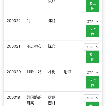
饭店
去上
传
200022
门
郑钧
去上
传
200021
不忘初心
陈亮
去上
传
200020
且听且吟
朴树
谢过
去上
传
200019
缅因路的
盘尼
月亮
西林
去上