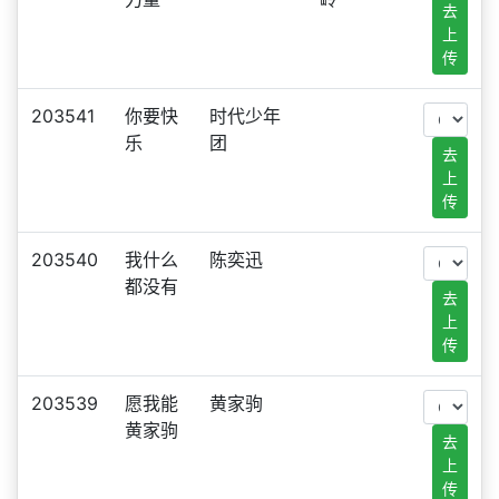
去
上
传
203541
你要快
时代少年
乐
团
去
上
传
203540
我什么
陈奕迅
都没有
去
上
传
203539
愿我能
黄家驹
黄家驹
去
上
传