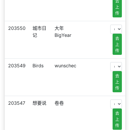
去
上
传
203550
城市日
大年
记
BigYear
去
上
传
203549
Birds
wunschec
去
上
传
203547
想要说
卷卷
去
上
传