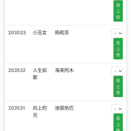
去
上
传
203533
小丑女
杨和苏
去
上
传
203532
人生如
海来阿木
歌
去
上
传
203531
向上的
迪丽热巴
光
去
上
传