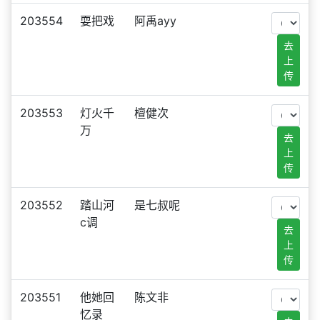
203554
耍把戏
阿禹ayy
去
上
传
203553
灯火千
檀健次
万
去
上
传
203552
踏山河
是七叔呢
c调
去
上
传
203551
他她回
陈文非
忆录