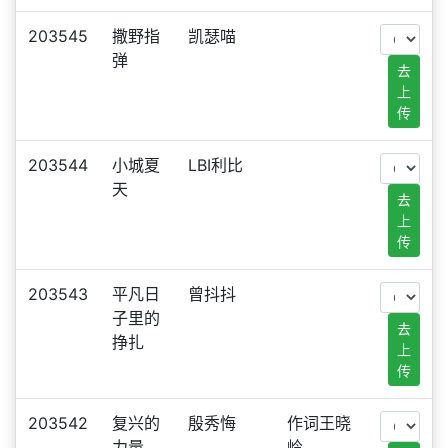
203545
撒野指
凯瑟喵
弹
去
上
传
203544
小城夏
LBI利比
天
去
上
传
203543
平凡日
曾抖抖
子里的
去
挣扎
上
传
203542
复兴的
殷秀悔
作词王晓
力量
岭