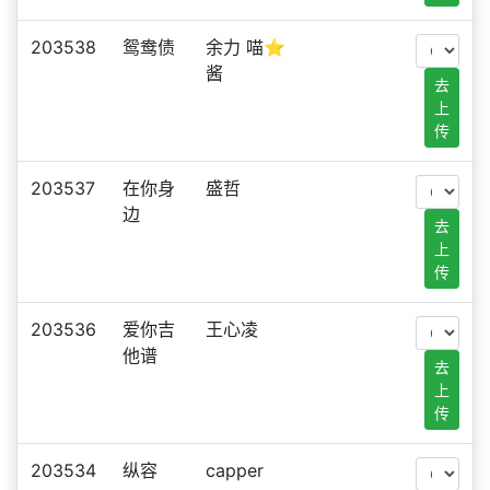
203538
鸳鸯债
余力 喵⭐
酱
去
上
传
203537
在你身
盛哲
边
去
上
传
203536
爱你吉
王心凌
他谱
去
上
传
203534
纵容
capper