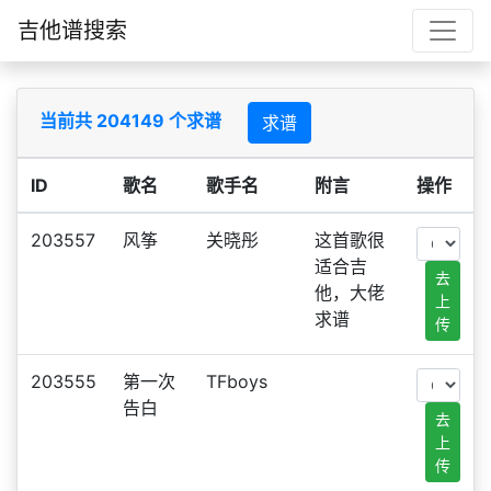
吉他谱搜索
当前共 204149 个求谱
求谱
ID
歌名
歌手名
附言
操作
203557
风筝
关晓彤
这首歌很
适合吉
去
他，大佬
上
求谱
传
203555
第一次
TFboys
告白
去
上
传