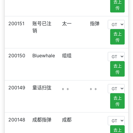
去上
传
200151
账号已注
太一
指弹
销
去上
传
200150
Bluewhale
组组
去上
传
200149
童话扫弦
。。
。。
去上
传
200148
成都指弹
成都
去上