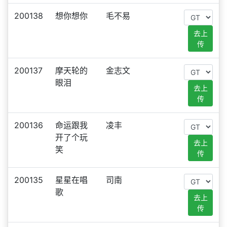
200138
想你想你
毛不易
去上
传
200137
摩天轮的
金志文
眼泪
去上
传
200136
命运跟我
凌丰
开了个玩
去上
笑
传
200135
星星在唱
司南
歌
去上
传