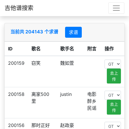
吉他谱搜索
当前共 204143 个求谱
求谱
ID
歌名
歌手名
附言
操作
200159
窃笑
魏如萱
去上
传
200158
离家500
justin
电影
里
醉乡
去上
民谣
传
200156
那时正好
赵政豪