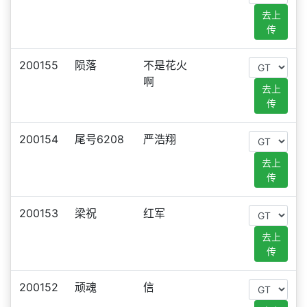
去上
传
200155
陨落
不是花火
啊
去上
传
200154
尾号6208
严浩翔
去上
传
200153
梁祝
红军
去上
传
200152
顽魂
信