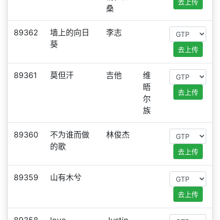
去上传
桑
89362
墙上的向日
李志
葵
去上传
89361
莫但汗
吉他
维
晤
去上传
尔
族
89360
不为谁而做
林俊杰
的歌
去上传
89359
山有木兮
去上传