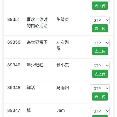
去上传
89351
喜欢上你时
陈绮贞
的内心活动
去上传
89350
為世界留下
左右樂
隊
去上传
89349
年少轻狂
删小东
去上传
89348
鲜活
马雨阳
去上传
89347
城
Jam