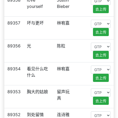
89358
love
Justin
yourself
Bieber
去上传
89357
坏与更坏
林宥嘉
去上传
89356
光
陈粒
去上传
89354
看见什么吃
林宥嘉
什么
去上传
89353
胸大的姑娘
留声玩
具
去上传
89352
到处留情
连诗雅