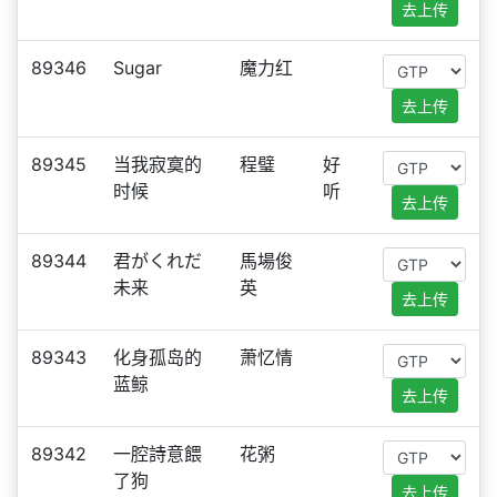
去上传
89346
Sugar
魔力红
去上传
89345
当我寂寞的
程璧
好
时候
听
去上传
89344
君がくれだ
馬場俊
未来
英
去上传
89343
化身孤岛的
萧忆情
蓝鲸
去上传
89342
一腔詩意餵
花粥
了狗
去上传