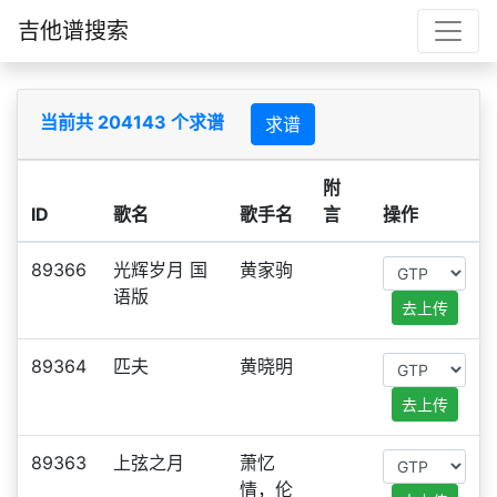
吉他谱搜索
当前共 204143 个求谱
求谱
附
ID
歌名
歌手名
言
操作
89366
光辉岁月 国
黄家驹
语版
去上传
89364
匹夫
黄晓明
去上传
89363
上弦之月
萧忆
情，伦