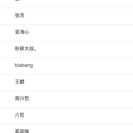
张尧
金海心
秋裤大叔。
biabang
王麟
周兴哲
六哲
葛雨晴