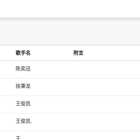
歌手名
附言
陈奕迅
徐秉龙
王俊凯
王俊凯.
王