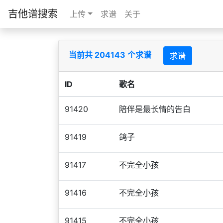
吉他谱搜索
上传
求谱
关于
当前共 204143 个求谱
求谱
ID
歌名
91420
陪伴是最长情的告白
91419
鸽子
91417
不完全小孩
91416
不完全小孩
91415
不完全小孩