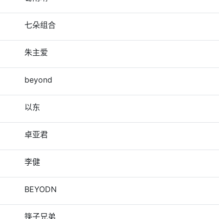
七朵组合
朱主爱
beyond
以东
卓亚君
李健
BEYODN
筷子兄弟