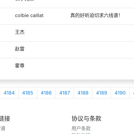
colbie caillat
真的好听迫切求六线谱！
王杰
赵雷
霍尊
4184
4185
4186
4187
4188
4189
4190
链接
协议与条款
搜谱
用户条款