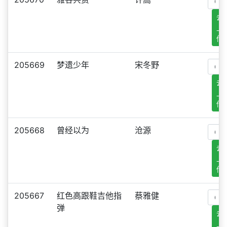
去
上
传
205669
梦遗少年
宋冬野
去
上
传
205668
曾经以为
沧源
去
上
传
205667
红色高跟鞋吉他指
蔡雅健
弹
去
上