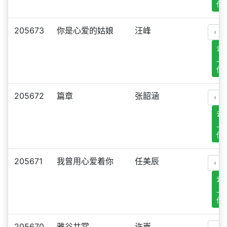
传
205673
你是心爱的姑娘
汪峰
去
上
传
205672
篇章
张韶涵
去
上
传
205671
我曾用心爱着你
任美辰
去
上
传
205670
雅谷共赏
许嵩