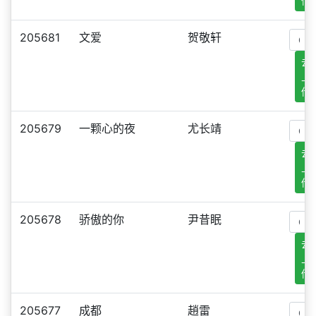
传
205681
文爱
贺敬轩
去
上
传
205679
一颗心的夜
尤长靖
去
上
传
205678
骄傲的你
尹昔眠
去
上
传
205677
成都
趙雷