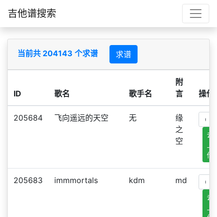
吉他谱搜索
当前共 204143 个求谱
求谱
附
ID
歌名
歌手名
言
操作
205684
飞向遥远的天空
无
缘
之
去
空
上
传
205683
immmortals
kdm
md
去
上