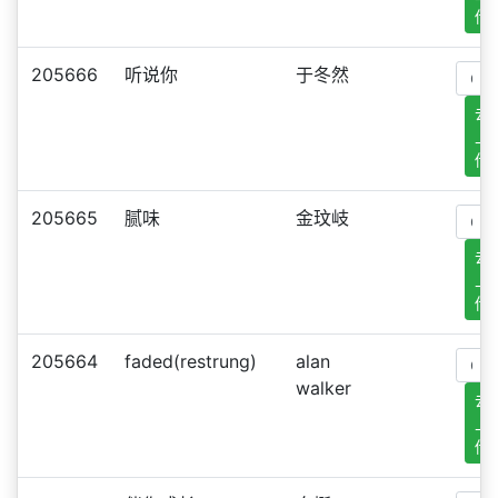
传
205666
听说你
于冬然
去
上
传
205665
腻味
金玟岐
去
上
传
205664
faded(restrung)
alan
walker
去
上
传