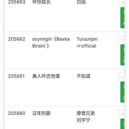
205663
伴你成长
白挺
去
上
传
205662
soymigin《Baxka
Tursunjan
Birsini 》
☞official
去
上
传
205661
美人吟吉他谱
不知道
去
上
传
205660
过年的歌
摩登兄弟
刘宇宁
去