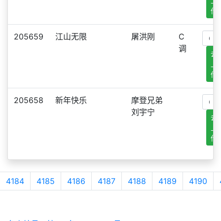
上
传
205659
江山无限
屠洪刚
C
调
去
上
传
205658
新年快乐
摩登兄弟
刘宇宁
去
上
传
4184
4185
4186
4187
4188
4189
4190