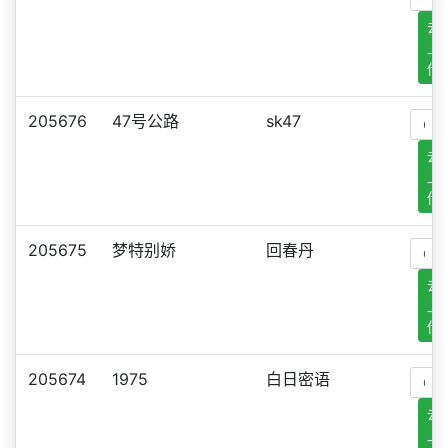
去
上
传
205676
47号公路
sk47
去
上
传
205675
梦特别娇
回春丹
去
上
传
205674
1975
白日密语
去
上