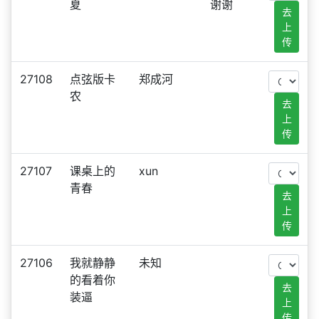
夏
谢谢
去
上
传
27108
点弦版卡
郑成河
农
去
上
传
27107
课桌上的
xun
青春
去
上
传
27106
我就静静
未知
的看着你
去
装逼
上
传