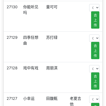
27130
你能听见
童可可
吗
去
上
传
27129
四季狂想
苏打绿
曲
去
上
传
27128
戏中有戏
周丽淇
去
上
传
27127
小幸运
田馥甄
老夏吉
他