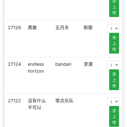
去
上
传
27126
勇敢
五月天
新歌
去
上
传
27124
endless
bandari
求谱
horizon
去
上
传
27122
没有什么
零点乐队
不可以
去
上
传