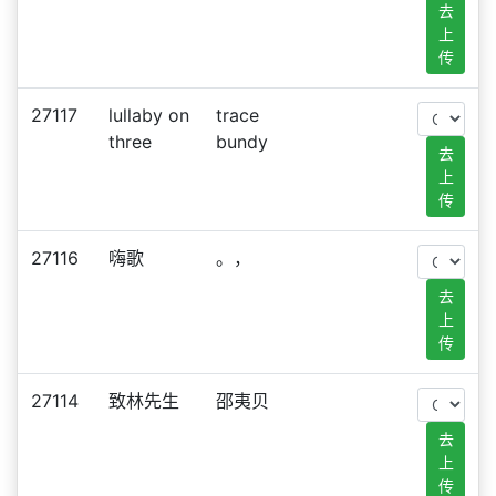
去
上
传
27117
lullaby on
trace
three
bundy
去
上
传
27116
嗨歌
。，
去
上
传
27114
致林先生
邵夷贝
去
上
传