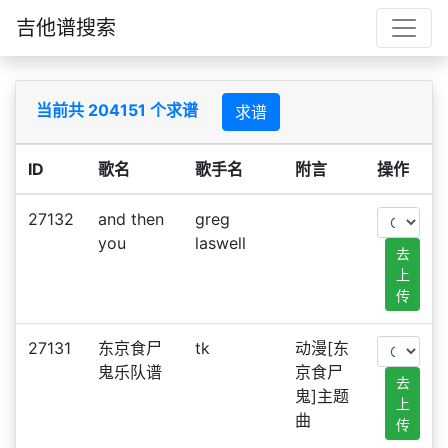
吉他谱搜索
当前共 204151 个求谱
求谱
ID
歌名
歌手名
附言
操作
27132
and then
greg
you
laswell
去
上
传
27131
东京食尸
tk
动漫[东
鬼乐队谱
京食尸
去
鬼]主题
上
曲
传