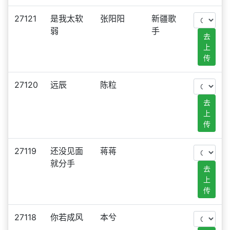
27121
是我太软
张阳阳
新疆歌
弱
手
去
上
传
27120
远辰
陈粒
去
上
传
27119
还没见面
蒋蒋
就分手
去
上
传
27118
你若成风
本兮