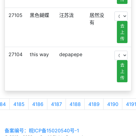
27105
黑色蝴蝶
汪苏泷
居然没
有
去
上
传
27104
this way
depapepe
去
上
传
84
4185
4186
4187
4188
4189
4190
419
备案编号：皖ICP备15020540号-1