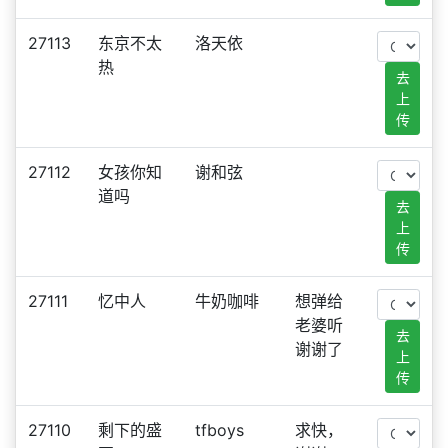
27113
东京不太
洛天依
热
去
上
传
27112
女孩你知
谢和弦
道吗
去
上
传
27111
忆中人
牛奶咖啡
想弹给
老婆听
去
谢谢了
上
传
27110
剩下的盛
tfboys
求快，