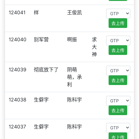
124041
样
王俊凯
去上传
124040
别军营
啊振
求
大
去上传
神
124039
彻底放下了
阴萌
萌，承
去上传
利
124038
生僻字
陈科宇
去上传
124037
生僻字
陈科宇
去上传