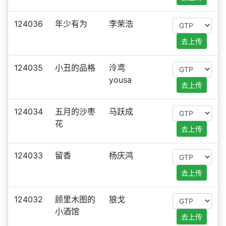
124036
年少有为
李荣浩
去上传
124035
小丑的品格
泠鸢
yousa
去上传
124034
五月的沙枣
马跃成
花
去上传
124033
留香
杨庆鸿
去上传
124032
顾里木图的
狼戈
小酒馆
去上传