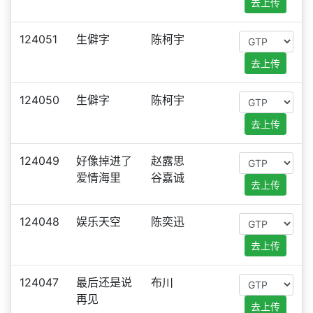
去上传
124051
生僻字
陈柯宇
去上传
124050
生僻字
陈柯宇
去上传
124049
好像掉进了
赵露思
爱情海里
谷嘉诚
去上传
124048
娱乐天空
陈奕迅
去上传
124047
最后还是说
布川
再见
去上传