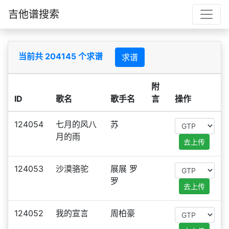
吉他谱搜索
当前共 204145 个求谱
求谱
附
ID
歌名
歌手名
言
操作
124054
七月的风八
苏
月的雨
去上传
124053
沙漠骆驼
展展 罗
罗
去上传
124052
我的宣言
周柏豪