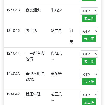
124046
寂寞烟火
朱婧汐
去上传
124045
篮连花
发广告
同
一
去上传
天
124044
一生所有吉
宾阳乐
他谱
队
去上传
124043
再也不相信
宋冬野
2013
去上传
124042
我还年轻
老王乐
队
去上传