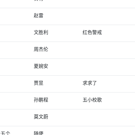
赵雷
文胜利
红色警戒
周杰伦
夏婉安
贾昱
求求了
孙鹏程
五小校歌
莫文蔚
十五个
随便