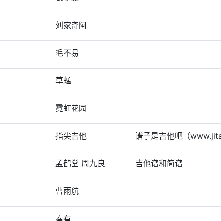
刘家奇阿
毛不易
草蜢
霓虹花园
指尖吉他
谱子是吉他吧（www.jita
孟鹤堂 周九良
吉他谱和简谱
曹雨航
）
奏有