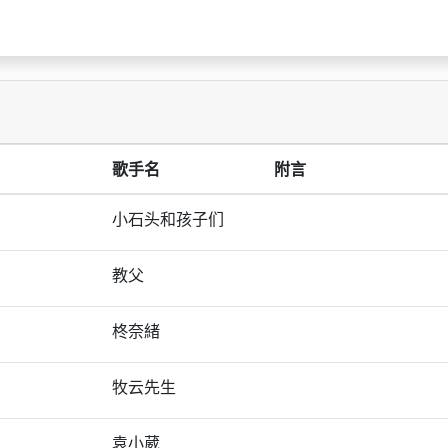
歌手名
附言
小石头和孩子们
教父
柊奈緒
牧云先生
袁小葳