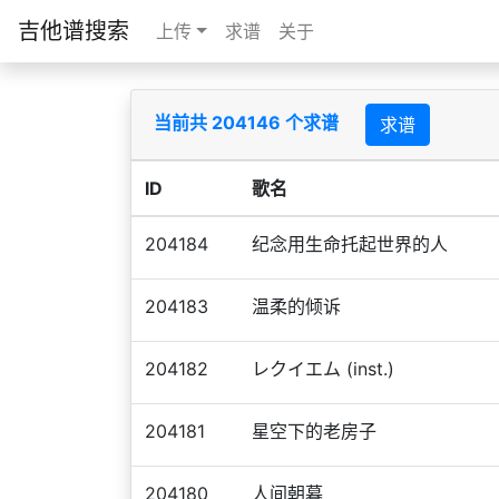
吉他谱搜索
上传
求谱
关于
当前共 204146 个求谱
求谱
ID
歌名
204184
纪念用生命托起世界的人
204183
温柔的倾诉
204182
レクイエム (inst.)
204181
星空下的老房子
204180
人间朝暮