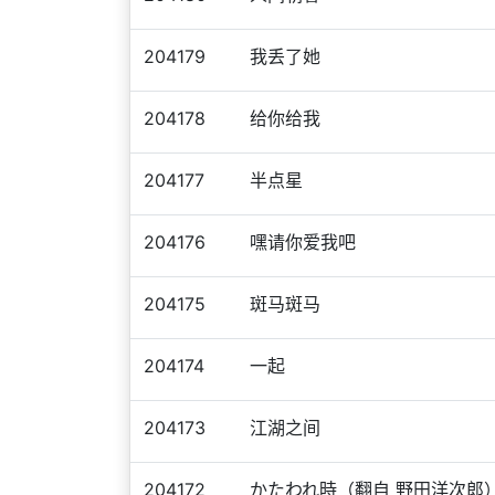
204179
我丢了她
204178
给你给我
204177
半点星
204176
嘿请你爱我吧
204175
斑马斑马
204174
一起
204173
江湖之间
204172
かたわれ時（翻自 野田洋次郎