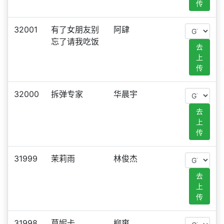
传
32001
有了女朋友别
阿肆
忘了请我吃饭
去
上
传
32000
拆弹专家
华晨宇
去
上
传
31999
茉莉雨
林俊杰
去
上
传
31998
莫妮卡
柳爽