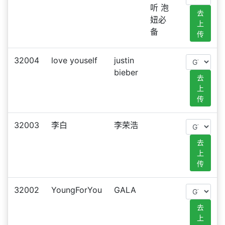
听 泡
去
妞必
上
备
传
32004
love youself
justin
bieber
去
上
传
32003
李白
李荣浩
去
上
传
32002
YoungForYou
GALA
去
上