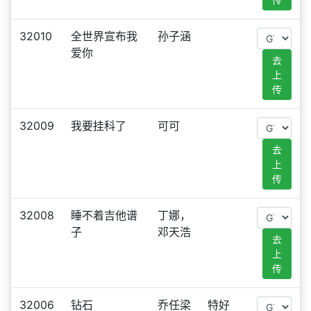
32010
全世界宣布我
孙子涵
爱你
去
上
传
32009
我要挂科了
可可
去
上
传
32008
睡不着吉他谱
丁娜，
子
邓天浩
去
上
传
32006
钻石
乔任梁
特好