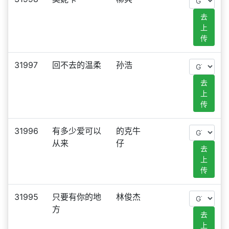
去
上
传
31997
回不去的温柔
孙浩
去
上
传
31996
有多少爱可以
的克牛
从来
仔
去
上
传
31995
只要有你的地
林俊杰
方
去
上