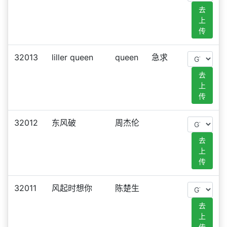
去
上
传
32013
liller queen
queen
急求
去
上
传
32012
东风破
周杰伦
去
上
传
32011
风起时想你
陈楚生
去
上
传