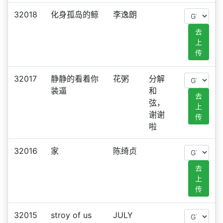
32018
化身孤岛的鲸
李逸朗
去
上
传
32017
静静的看着你
花粥
分解
装逼
和
去
弦，
上
谢谢
传
啦
32016
家
陈绮贞
去
上
传
32015
stroy of us
JULY