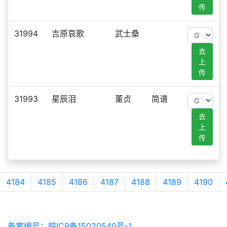
传
31994
吉原哀歌
武士桑
去
上
传
31993
星辰泪
董贞
简谱
去
上
传
4184
4185
4186
4187
4188
4189
4190
备案编号：皖ICP备15020540号-1