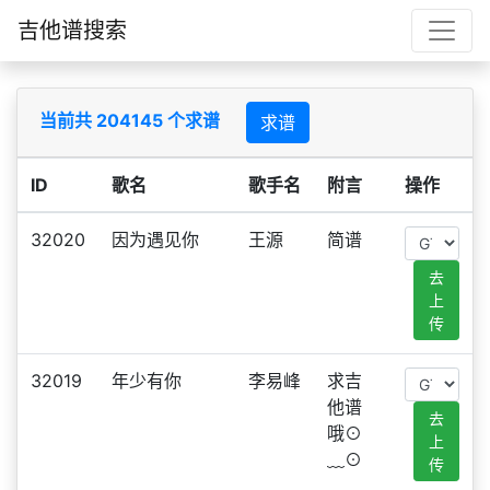
吉他谱搜索
当前共 204145 个求谱
求谱
ID
歌名
歌手名
附言
操作
32020
因为遇见你
王源
简谱
去
上
传
32019
年少有你
李易峰
求吉
他谱
去
哦⊙
上
﹏⊙
传