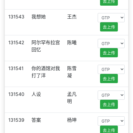
去上传
131543
我想她
王杰
去上传
131542
阿尔罕布拉宫
陈曦
回忆
去上传
131541
你的酒馆对我
陈雪
打了洋
凝
去上传
131540
人设
孟凡
明
去上传
131539
答案
杨坤
去上传