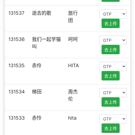
131537
逝去的歌
旅行
团
去上传
131536
我们一起学猫
呵呵
叫
去上传
131535
赤伶
HITA
去上传
131534
梯田
周杰
伦
去上传
131533
赤怜
hita
去上传