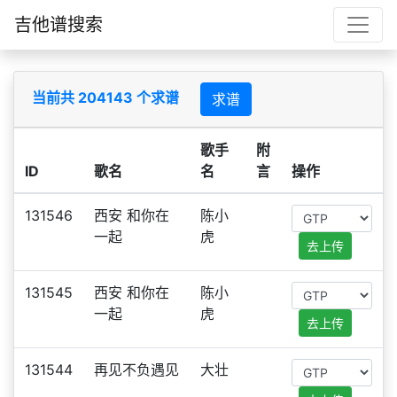
吉他谱搜索
当前共 204143 个求谱
求谱
歌手
附
ID
歌名
名
言
操作
131546
西安 和你在
陈小
一起
虎
去上传
131545
西安 和你在
陈小
一起
虎
去上传
131544
再见不负遇见
大壮