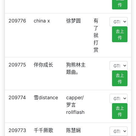
传
209776
china x
徐梦圆
有
了
去上
就
传
打
赏
209775
伴你成长
狗熊林主
题曲。
去上
传
209774
雪distance
capper/
罗言
去上
rollflash
传
209773
千千厥歌
陈慧娴