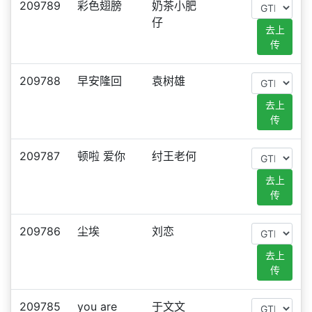
209789
彩色翅膀
奶茶小肥
仔
去上
传
209788
早安隆回
袁树雄
去上
传
209787
顿啦 爱你
纣王老何
去上
传
209786
尘埃
刘恋
去上
传
209785
you are
于文文