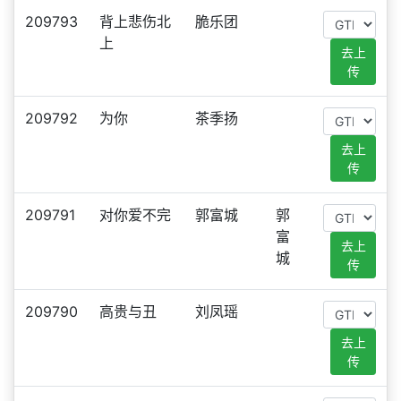
209793
背上悲伤北
脆乐团
上
去上
传
209792
为你
茶季扬
去上
传
209791
对你爱不完
郭富城
郭
富
去上
城
传
209790
高贵与丑
刘凤瑶
去上
传