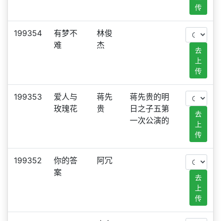
传
199354
有梦不
林俊
难
杰
去
上
传
199353
爱人与
蒋先
蒋先贵的明
玫瑰花
贵
日之子五第
去
一次公演的
上
传
199352
你的答
阿冗
案
去
上
传