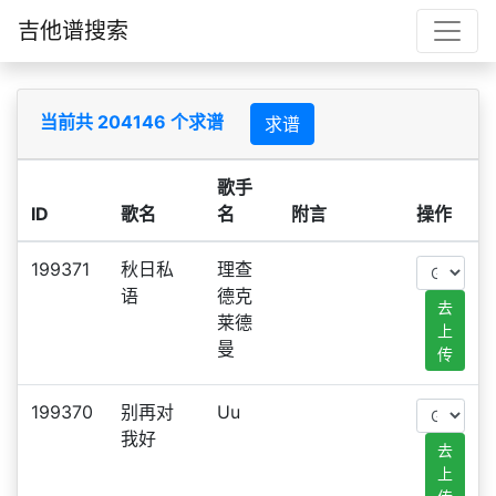
吉他谱搜索
当前共 204146 个求谱
求谱
歌手
ID
歌名
名
附言
操作
199371
秋日私
理查
语
德克
去
莱德
上
曼
传
199370
别再对
Uu
我好
去
上