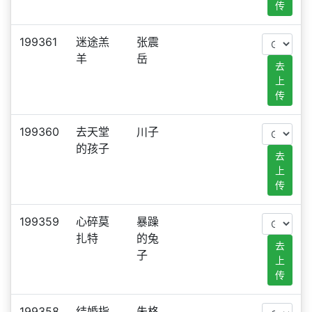
传
199361
迷途羔
张震
羊
岳
去
上
传
199360
去天堂
川子
的孩子
去
上
传
199359
心碎莫
暴躁
扎特
的兔
去
子
上
传
199358
结婚指
朱格