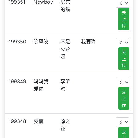
199351
Newboy
房东
的猫
去
上
传
199350
等风吹
不是
我要弹
火花
去
呀
上
传
199349
妈妈我
李昕
爱你
融
去
上
传
199348
皮囊
薛之
谦
去