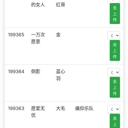
的女人
红哥
去
上
传
199365
一万次
金
愿意
去
上
传
199364
倒影
蓝心
羽
去
上
传
199363
愿爱无
大毛
痛仰乐队
优
去
上