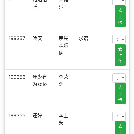
弹
乐
去
上
传
199357
晚安
鹿先
求谱
森乐
去
队
上
传
199356
年少有
李荣
为solo
浩
去
上
传
199355
还好
李上
安
去
上