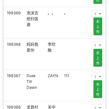
传
199369
泡沫吉
。。
。
他扫弦
去
谱
上
传
199368
妈妈我
李欣
爱你
融
去
上
传
199367
Dusk
ZAYN
111
Till
去
Dawn
上
传
199366
龙首村
关中