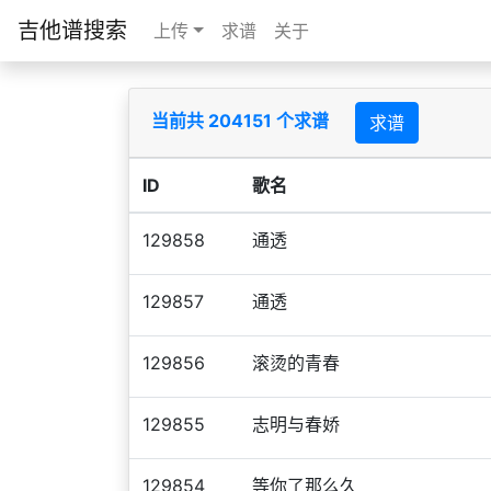
吉他谱搜索
上传
求谱
关于
当前共 204151 个求谱
求谱
ID
歌名
129858
通透
129857
通透
129856
滚烫的青春
129855
志明与春娇
129854
等你了那么久