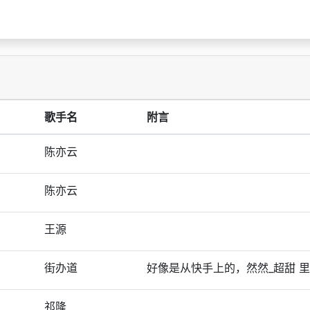
歌手名
附言
陈亦云
陈亦云
王源
街办道
好像是从快手上的，然然_超甜 
祁隆