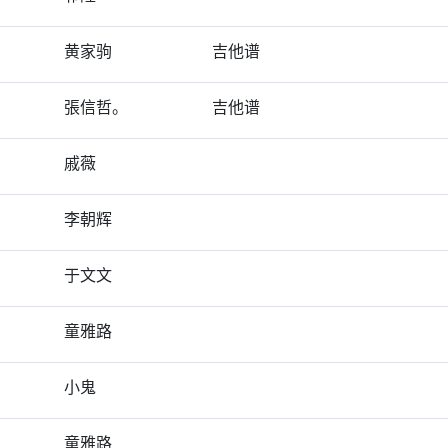
黄家驹
吉他谱
張信哲。
吉他谱
戚薇
李朝辉
于文文
童雅路
小鬼
童雅路