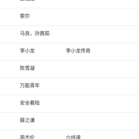
索尔
马良，孙茜茹
李小龙
李小龙传奇
陈雪凝
万能青年
安全着陆
薛之谦
周杰伦
六线谱