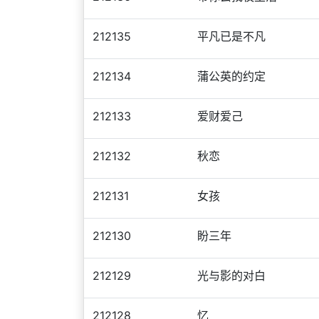
212135
平凡已是不凡
212134
蒲公英的约定
212133
爱财爱己
212132
秋恋
212131
女孩
212130
盼三年
212129
光与影的对白
212128
忆