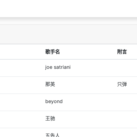
歌手名
附言
joe satriani
那英
只弹
beyond
王驰
五告人