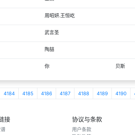
周昭妍.王恒屹
武言圣
陶喆
你
贝斯
4184
4185
4186
4187
4188
4189
4190
链接
协议与条款
搜谱
用户条款