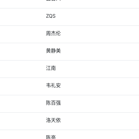
ZQS
周杰伦
黄静美
江南
韦礼安
陈百强
洛天依
陈亮