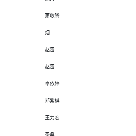
萧敬腾
烟
赵雷
赵雷
卓依婷
邓紫棋
王力宏
圣桑