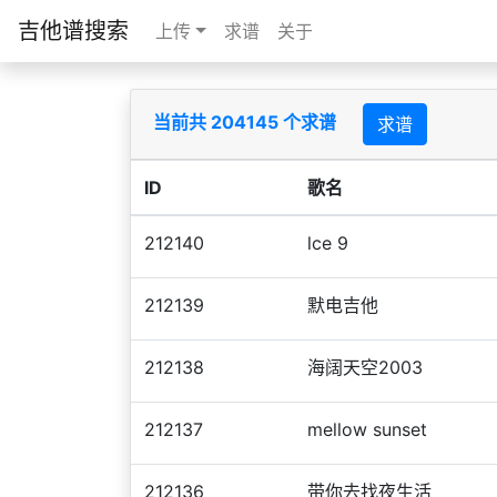
吉他谱搜索
上传
求谱
关于
当前共 204145 个求谱
求谱
ID
歌名
212140
lce 9
212139
默电吉他
212138
海阔天空2003
212137
mellow sunset
212136
带你去找夜生活