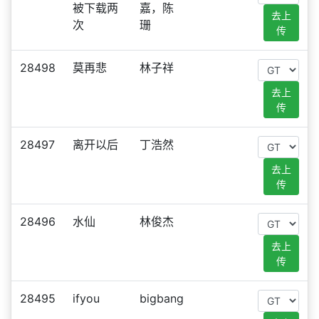
被下载两
嘉，陈
去上
次
珊
传
28498
莫再悲
林子祥
去上
传
28497
离开以后
丁浩然
去上
传
28496
水仙
林俊杰
去上
传
28495
ifyou
bigbang