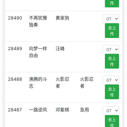
传
28490
不再犹豫
黄家驹
独奏
去上
传
28489
向梦一样
汪峰
自由
去上
传
28488
沸腾的斗
火影忍
火影忍
志
者
者
去上
传
28487
一路逆风
邓紫棋
急用
去上
传