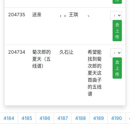
204735
送亲
，。王琪
、
去
上
传
204734
菊次郎的
久石让
希望能
夏天（五
找到菊
去
线谱）
次郎的
上
夏天这
传
首曲子
的五线
谱
4184
4185
4186
4187
4188
4189
4190