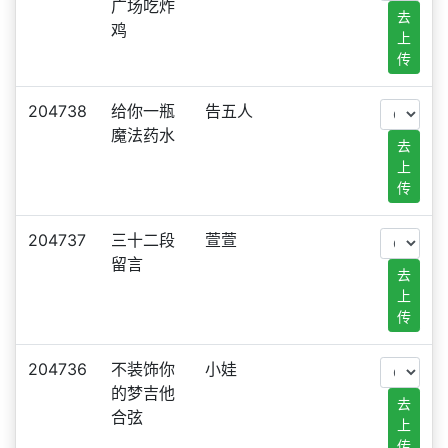
广场吃炸
去
鸡
上
传
204738
给你一瓶
告五人
魔法药水
去
上
传
204737
三十二段
萱萱
留言
去
上
传
204736
不装饰你
小娃
的梦吉他
去
合弦
上
传