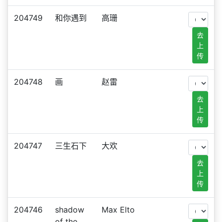
204749
和你遇到
高珊
去
上
传
204748
画
赵雷
去
上
传
204747
三生石下
大欢
去
上
传
204746
shadow
Max Elto
of the