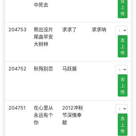
去
中死去
上
传
204753
熊出没片
求求了
求求呐
尾曲早安
去
大树林
上
传
204752
秋殇别恋
马跃展
去
上
传
204751
在心里从
2012冲秋
永远有个
节深情奉
去
你
献
上
传