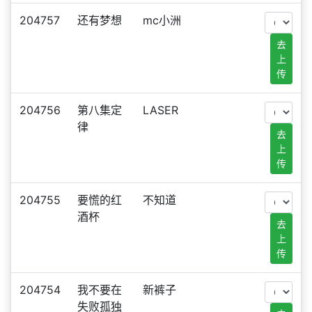
204757
还有梦想
mc小洲
去
上
传
204756
第八集定
LASER
律
去
上
传
204755
要慌的红
不知道
酒杯
去
上
传
204754
我不要在
新裤子
失败孤独