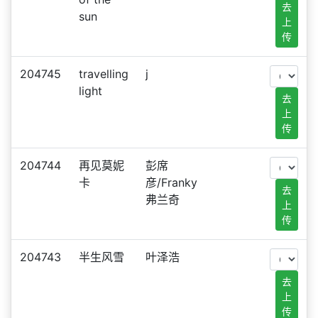
去
sun
上
传
204745
travelling
j
light
去
上
传
204744
再见莫妮
彭席
卡
彦/Franky
去
弗兰奇
上
传
204743
半生风雪
叶泽浩
去
上
传