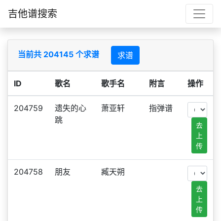
吉他谱搜索
当前共 204145 个求谱
求谱
ID
歌名
歌手名
附言
操作
204759
遗失的心
萧亚轩
指弹谱
跳
去
上
传
204758
朋友
臧天朔
去
上
传