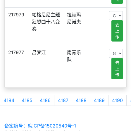
217979
帕格尼尼主题
拉赫玛
狂想曲十八变
尼诺夫
去
奏
上
传
217977
吕梦江
南青乐
队
去
上
传
4184
4185
4186
4187
4188
4189
4190
备案编号：皖ICP备15020540号-1