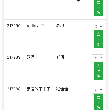
去
上
传
217990
radio北京
老狼
去
上
传
217989
汹涌
贰佰
去
上
传
217988
亲爱的下雨了
程佳佳
去
上
传