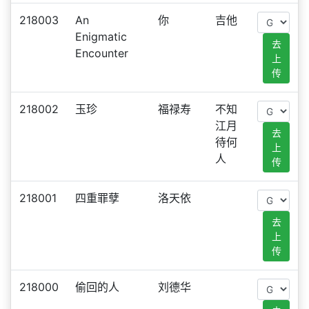
218003
An
你
吉他
Enigmatic
去
Encounter
上
传
218002
玉珍
福禄寿
不知
江月
去
待何
上
人
传
218001
四重罪孽
洛天依
去
上
传
218000
偷回的人
刘德华