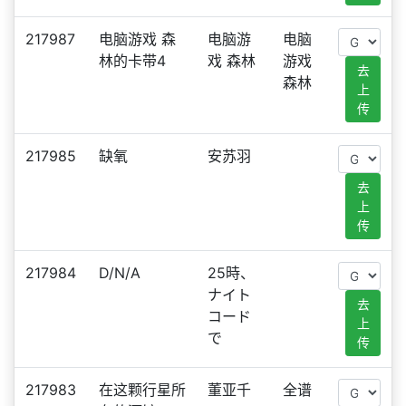
217987
电脑游戏 森
电脑游
电脑
林的卡带4
戏 森林
游戏
去
森林
上
传
217985
缺氧
安苏羽
去
上
传
217984
D/N/A
25時、
ナイト
去
コード
上
で
传
217983
在这颗行星所
董亚千
全谱