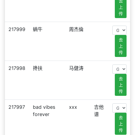
去
上
传
217999
蝸牛
周杰倫
去
上
传
217998
搀扶
马健涛
去
上
传
217997
bad vibes
xxx
吉他
forever
谱
去
上
传