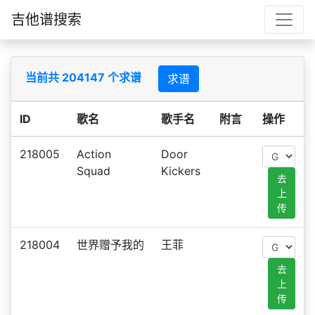
吉他谱搜索
当前共 204147 个求谱
求谱
ID
歌名
歌手名
附言
操作
218005
Action
Door
Squad
Kickers
去
上
传
218004
世界赠予我的
王菲
去
上
传