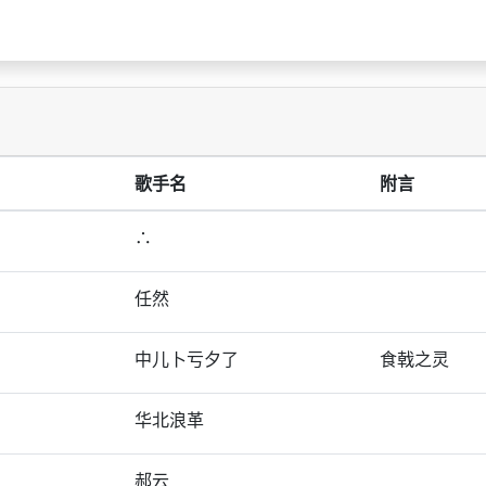
歌手名
附言
∴
任然
中儿卜亏夕了
食戟之灵
华北浪革
郝云