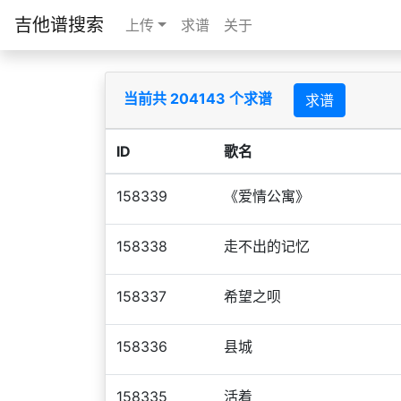
吉他谱搜索
上传
求谱
关于
当前共 204143 个求谱
求谱
ID
歌名
158339
《爱情公寓》
158338
走不出的记忆
158337
希望之呗
158336
县城
158335
活着