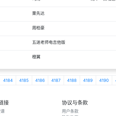
栗先达
周柏豪
五迷老师电吉他版
橙翼
4184
4185
4186
4187
4188
4189
4190
链接
协议与条款
搜谱
用户条款