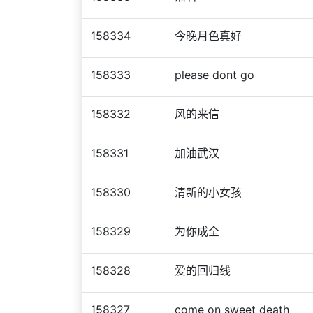
158334
今晚月色真好
158333
please dont go
158332
风的来信
158331
加油武汉
158330
清新的小女孩
158329
为你成全
158328
爱的回归线
158327
come on sweet death