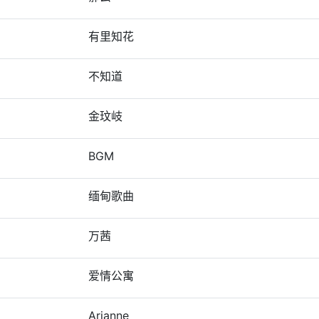
有里知花
不知道
金玟岐
BGM
缅甸歌曲
万茜
爱情公寓
Arianne