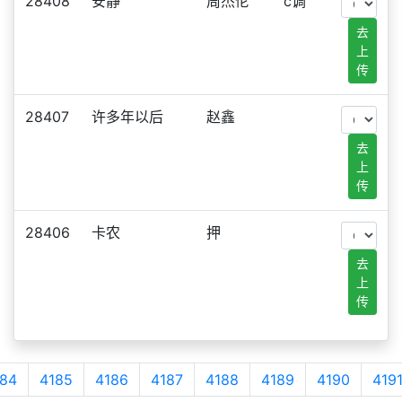
28408
安静
周杰伦
c调
去
上
传
28407
许多年以后
赵鑫
去
上
传
28406
卡农
押
去
上
传
84
4185
4186
4187
4188
4189
4190
419