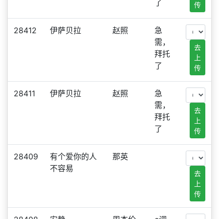
了
传
28412
伊萨贝拉
赵照
急
需，
去
拜托
上
了
传
28411
伊萨贝拉
赵照
急
需，
去
拜托
上
了
传
28409
有个爱你的人
那英
不容易
去
上
传